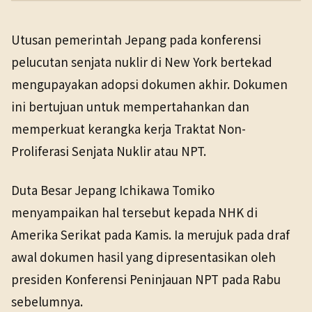
PENERBIT
NHK WORLD
Politik
8 Mei 2026
Utusan pemerintah Jepang pada konferensi
TANGGAL SUMBER
pelucutan senjata nuklir di New York bertekad
8 Mei 2026
mengupayakan adopsi dokumen akhir. Dokumen
ini bertujuan untuk mempertahankan dan
Pranala sumber asli tidak lagi tersedia. Versi arsip
ditemukan.
memperkuat kerangka kerja Traktat Non-
Proliferasi Senjata Nuklir atau NPT.
Duta Besar Jepang Ichikawa Tomiko
menyampaikan hal tersebut kepada NHK di
Amerika Serikat pada Kamis. Ia merujuk pada draf
awal dokumen hasil yang dipresentasikan oleh
presiden Konferensi Peninjauan NPT pada Rabu
sebelumnya.