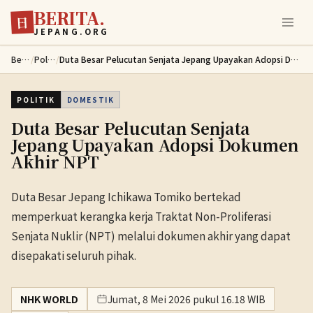
BERITA.
Lewati ke konten utama
日
JEPANG.ORG
Berita
/
Politik
/
Duta Besar Pelucutan Senjata Jepang Upayakan Adopsi Dokumen Akhir NPT
POLITIK
DOMESTIK
Duta Besar Pelucutan Senjata
Jepang Upayakan Adopsi Dokumen
Akhir NPT
Duta Besar Jepang Ichikawa Tomiko bertekad
memperkuat kerangka kerja Traktat Non-Proliferasi
Senjata Nuklir (NPT) melalui dokumen akhir yang dapat
disepakati seluruh pihak.
NHK WORLD
Jumat, 8 Mei 2026 pukul 16.18 WIB