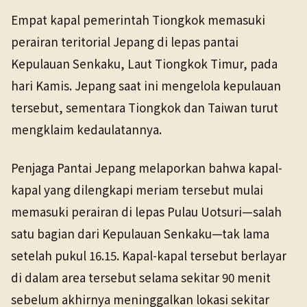
NHK WORLD
Politik
7 Mei 2026
Empat kapal pemerintah Tiongkok memasuki
TANGGAL SUMBER
perairan teritorial Jepang di lepas pantai
7 Mei 2026
Kepulauan Senkaku, Laut Tiongkok Timur, pada
hari Kamis. Jepang saat ini mengelola kepulauan
Pranala sumber asli tidak lagi tersedia. Versi arsip
ditemukan.
tersebut, sementara Tiongkok dan Taiwan turut
mengklaim kedaulatannya.
Penjaga Pantai Jepang melaporkan bahwa kapal-
kapal yang dilengkapi meriam tersebut mulai
memasuki perairan di lepas Pulau Uotsuri—salah
satu bagian dari Kepulauan Senkaku—tak lama
setelah pukul 16.15. Kapal-kapal tersebut berlayar
di dalam area tersebut selama sekitar 90 menit
sebelum akhirnya meninggalkan lokasi sekitar