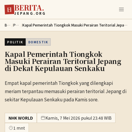
BERITA.
Lewati ke konten utama
日
JEPANG.ORG
Berita
/
Politik
/
Kapal Pemerintah Tiongkok Masuki Perairan Teritorial Jepang di Dekat Kepulauan Senkaku
POLITIK
DOMESTIK
Kapal Pemerintah Tiongkok
Masuki Perairan Teritorial Jepang
di Dekat Kepulauan Senkaku
Empat kapal pemerintah Tiongkok yang dilengkapi
meriam terpantau memasuki perairan teritorial Jepang di
sekitar Kepulauan Senkaku pada Kamis sore.
NHK WORLD
Kamis, 7 Mei 2026 pukul 23.48 WIB
1 mnt