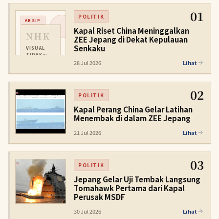
01
POLITIK
ARSIP
Kapal Riset China Meninggalkan
NHK
ZEE Jepang di Dekat Kepulauan
Senkaku
VISUAL
TIDAK
TERSEDIA
28 Jul 2026
Lihat
02
POLITIK
Kapal Perang China Gelar Latihan
Menembak di dalam ZEE Jepang
21 Jul 2026
Lihat
03
POLITIK
Jepang Gelar Uji Tembak Langsung
Tomahawk Pertama dari Kapal
Perusak MSDF
30 Jul 2026
Lihat