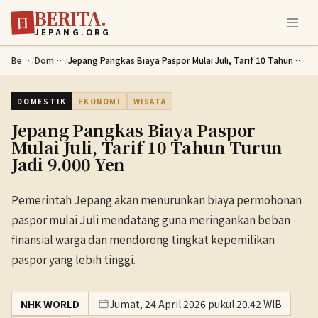
BERITA.
Lewati ke konten utama
日
JEPANG.ORG
Berita
/
Domestik
/
Jepang Pangkas Biaya Paspor Mulai Juli, Tarif 10 Tahun Turun Jadi 9.000 Yen
DOMESTIK
EKONOMI
WISATA
Jepang Pangkas Biaya Paspor
Mulai Juli, Tarif 10 Tahun Turun
Jadi 9.000 Yen
Pemerintah Jepang akan menurunkan biaya permohonan
paspor mulai Juli mendatang guna meringankan beban
finansial warga dan mendorong tingkat kepemilikan
paspor yang lebih tinggi.
NHK WORLD
Jumat, 24 April 2026 pukul 20.42 WIB