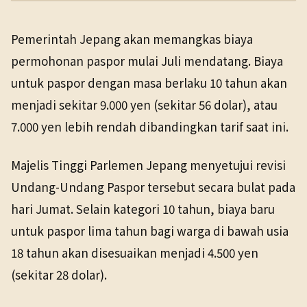
PENERBIT
NHK WORLD
Domestik
24 Apr 2026
Pemerintah Jepang akan memangkas biaya
TANGGAL SUMBER
permohonan paspor mulai Juli mendatang. Biaya
24 Apr 2026
untuk paspor dengan masa berlaku 10 tahun akan
menjadi sekitar 9.000 yen (sekitar 56 dolar), atau
Pranala sumber asli tidak lagi tersedia. Versi arsip
ditemukan.
7.000 yen lebih rendah dibandingkan tarif saat ini.
Majelis Tinggi Parlemen Jepang menyetujui revisi
Undang-Undang Paspor tersebut secara bulat pada
hari Jumat. Selain kategori 10 tahun, biaya baru
untuk paspor lima tahun bagi warga di bawah usia
18 tahun akan disesuaikan menjadi 4.500 yen
(sekitar 28 dolar).