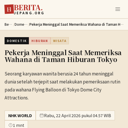
BERITA.
Lewati ke konten utama
日
JEPANG.ORG
Berita
/
Domestik
/
Pekerja Meninggal Saat Memeriksa Wahana di Taman Hiburan Tokyo
DOMESTIK
HIBURAN
WISATA
Pekerja Meninggal Saat Memeriksa
Wahana di Taman Hiburan Tokyo
Seorang karyawan wanita berusia 24 tahun meninggal
dunia setelah terjepit saat melakukan pemeriksaan rutin
pada wahana Flying Balloon di Tokyo Dome City
Attractions.
NHK WORLD
Rabu, 22 April 2026 pukul 04.57 WIB
1 mnt