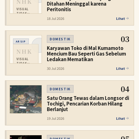
NHK
Ditahan Meninggal karena
Peritonitis
VISUAL
TIDAK
TERSEDIA
18 Jul 2026
Lihat
03
DOMESTIK
ARSIP
Karyawan Toko di Mal Kumamoto
NHK
Mencium Bau Seperti Gas Sebelum
Ledakan Mematikan
VISUAL
TIDAK
TERSEDIA
30 Jul 2026
Lihat
04
DOMESTIK
Satu Orang Tewas dalam Longsor di
Tochigi, Pencarian Korban Hilang
Berlanjut
19 Jul 2026
Lihat
05
DOMESTIK