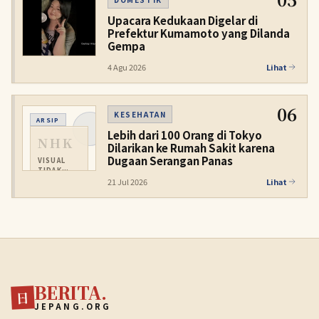
Upacara Kedukaan Digelar di
Prefektur Kumamoto yang Dilanda
Gempa
4 Agu 2026
Lihat
06
KESEHATAN
ARSIP
Lebih dari 100 Orang di Tokyo
NHK
Dilarikan ke Rumah Sakit karena
Dugaan Serangan Panas
VISUAL
TIDAK
TERSEDIA
21 Jul 2026
Lihat
BERITA.
日
JEPANG.ORG