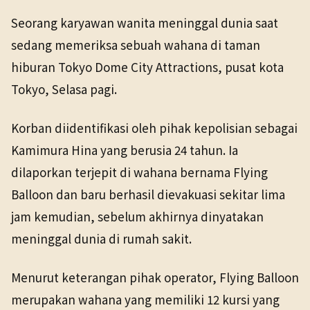
NHK WORLD
Domestik
22 Apr 2026
Seorang karyawan wanita meninggal dunia saat
TANGGAL SUMBER
sedang memeriksa sebuah wahana di taman
22 Apr 2026
hiburan Tokyo Dome City Attractions, pusat kota
Tokyo, Selasa pagi.
Pranala sumber asli tidak lagi tersedia. Versi arsip
ditemukan.
Korban diidentifikasi oleh pihak kepolisian sebagai
Kamimura Hina yang berusia 24 tahun. Ia
dilaporkan terjepit di wahana bernama Flying
Balloon dan baru berhasil dievakuasi sekitar lima
jam kemudian, sebelum akhirnya dinyatakan
meninggal dunia di rumah sakit.
Menurut keterangan pihak operator, Flying Balloon
merupakan wahana yang memiliki 12 kursi yang