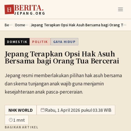
BERITA.
Lewati ke konten utama
日
JEPANG.ORG
Berita
/
Domestik
/
Jepang Terapkan Opsi Hak Asuh Bersama bagi Orang Tua Bercerai
DOMESTIK
POLITIK
GAYA HIDUP
Jepang Terapkan Opsi Hak Asuh
Bersama bagi Orang Tua Bercerai
Jepang resmi memberlakukan pilihan hak asuh bersama
dan skema tunjangan anak wajib guna menjamin
kesejahteraan anak pasca-perceraian.
NHK WORLD
Rabu, 1 April 2026 pukul 03.38 WIB
1 mnt
BAGIKAN ARTIKEL