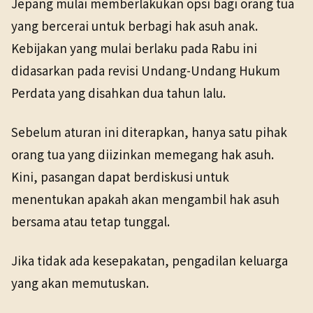
Jepang mulai memberlakukan opsi bagi orang tua
TANGGAL SUMBER
yang bercerai untuk berbagi hak asuh anak.
1 Apr 2026
Kebijakan yang mulai berlaku pada Rabu ini
didasarkan pada revisi Undang-Undang Hukum
Pranala sumber asli tidak lagi tersedia. Versi arsip
ditemukan.
Perdata yang disahkan dua tahun lalu.
Sebelum aturan ini diterapkan, hanya satu pihak
orang tua yang diizinkan memegang hak asuh.
Kini, pasangan dapat berdiskusi untuk
menentukan apakah akan mengambil hak asuh
bersama atau tetap tunggal.
Jika tidak ada kesepakatan, pengadilan keluarga
yang akan memutuskan.