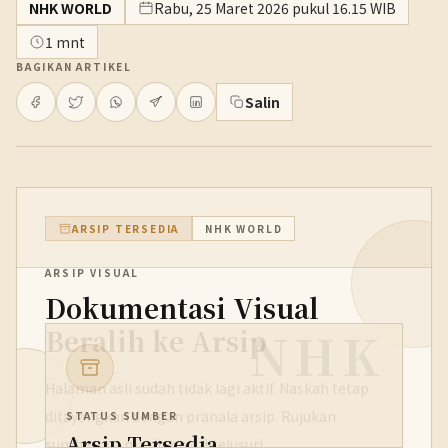
NHK WORLD
Rabu, 25 Maret 2026 pukul 16.15 WIB
1 mnt
BAGIKAN ARTIKEL
Salin
ARSIP TERSEDIA
NHK WORLD
ARSIP VISUAL
Dokumentasi Visual
NHK
Beralih ke Arsip
Halaman asli sudah tidak lagi aktif. Naskah tetap
ditayangkan dengan pranala arsip. Rujukan
STATUS SUMBER
Arsip Tersedia
sumbernya masih bisa ditelusuri.