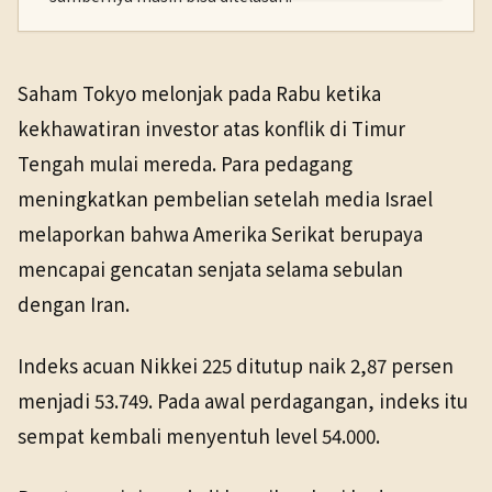
PENERBIT
NHK WORLD
Ekonomi
25 Mar 2026
Saham Tokyo melonjak pada Rabu ketika
TANGGAL SUMBER
kekhawatiran investor atas konflik di Timur
25 Mar 2026
Tengah mulai mereda. Para pedagang
meningkatkan pembelian setelah media Israel
Pranala sumber asli tidak lagi tersedia. Buka arsip
Wayback untuk melihat salinan yang tersedia.
melaporkan bahwa Amerika Serikat berupaya
mencapai gencatan senjata selama sebulan
dengan Iran.
Indeks acuan Nikkei 225 ditutup naik 2,87 persen
menjadi 53.749. Pada awal perdagangan, indeks itu
sempat kembali menyentuh level 54.000.