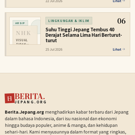
22 Jul 2026
Lihat
06
LINGKUNGAN & IKLIM
ARSIP
Suhu Tinggi Jepang Tembus 40
NHK
Derajat Selama Lima Hari Berturut-
turut
VISUAL
TIDAK
TERSEDIA
25 Jul 2026
Lihat
BERITA.
日
JEPANG.ORG
Berita.Jepang.org
menghadirkan kabar terbaru dari Jepang
dalam bahasa Indonesia, dari isu nasional dan ekonomi
hingga budaya populer, anime & manga, dan kehidupan
sehari-hari. Kami menyusunnya dalam format yang ringkas,