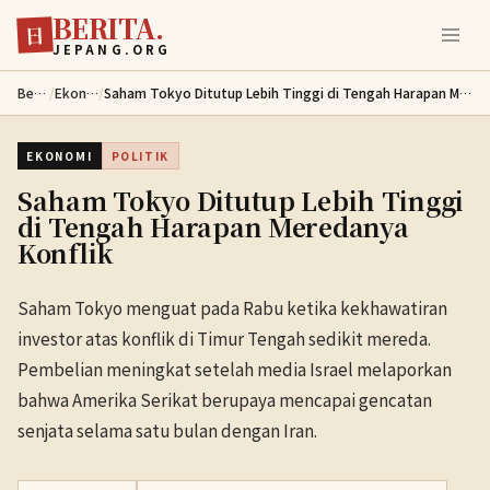
BERITA.
Lewati ke konten utama
日
JEPANG.ORG
Berita
/
Ekonomi
/
Saham Tokyo Ditutup Lebih Tinggi di Tengah Harapan Meredanya Konflik
EKONOMI
POLITIK
Saham Tokyo Ditutup Lebih Tinggi
di Tengah Harapan Meredanya
Konflik
Saham Tokyo menguat pada Rabu ketika kekhawatiran
investor atas konflik di Timur Tengah sedikit mereda.
Pembelian meningkat setelah media Israel melaporkan
bahwa Amerika Serikat berupaya mencapai gencatan
senjata selama satu bulan dengan Iran.