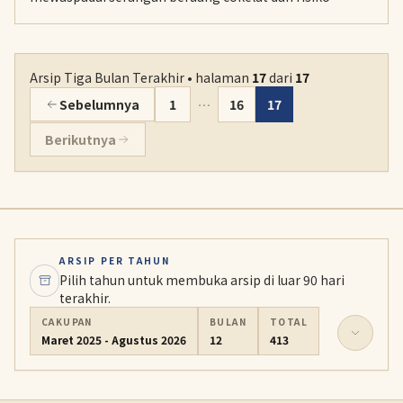
tersesat saat mencari tanaman pangan liar di dalam
hutan.
Arsip Tiga Bulan Terakhir • halaman
17
dari
17
Sebelumnya
1
…
16
17
Berikutnya
ARSIP PER TAHUN
Pilih tahun untuk membuka arsip di luar 90 hari
terakhir.
CAKUPAN
BULAN
TOTAL
Maret 2025 - Agustus 2026
12
413