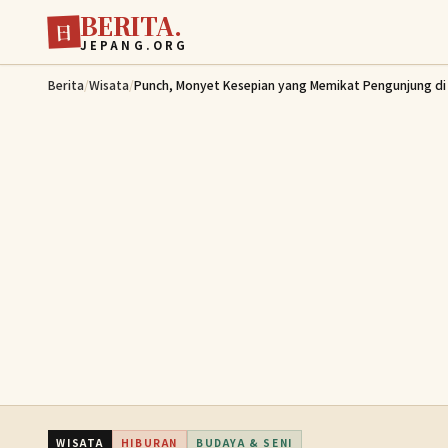
BERITA.
Lewati ke konten utama
日
JEPANG.ORG
Berita
/
Wisata
/
Punch, Monyet Kesepian yang Memikat Pengunjung di
WISATA
HIBURAN
BUDAYA & SENI