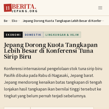
BERITA.
Lewati ke konten utama
日
JEPANG.ORG
Berita
/
Ekonomi
/
Jepang Dorong Kuota Tangkapan Lebih Besar di Konferensi Tuna Sirip Biru
EKONOMI
DOMESTIK
LINGKUNGAN & IKLIM
Jepang Dorong Kuota Tangkapan
Lebih Besar di Konferensi Tuna
Sirip Biru
Konferensi internasional pengelolaan stok tuna sirip biru
Pasifik dibuka pada Rabu di Nagasaki, Jepang barat.
Jepang mendorong kenaikan batas tangkapan di tengah
lonjakan hasil tangkapan ikan bernilai tinggi tersebut ke
tingkat yang belum pernah terjadi sebelumnya.