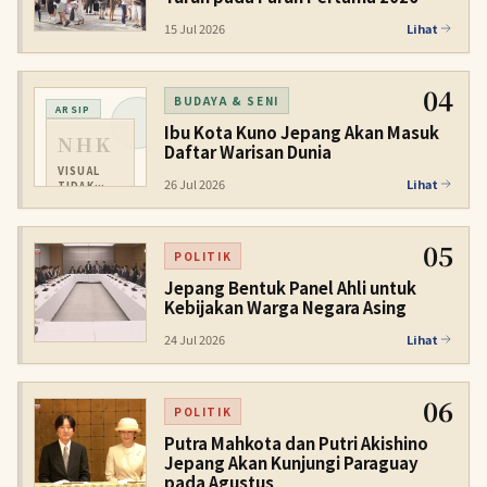
15 Jul 2026
Lihat
04
BUDAYA & SENI
ARSIP
Ibu Kota Kuno Jepang Akan Masuk
NHK
Daftar Warisan Dunia
VISUAL
26 Jul 2026
Lihat
TIDAK
TERSEDIA
05
POLITIK
Jepang Bentuk Panel Ahli untuk
Kebijakan Warga Negara Asing
24 Jul 2026
Lihat
06
POLITIK
Putra Mahkota dan Putri Akishino
Jepang Akan Kunjungi Paraguay
pada Agustus