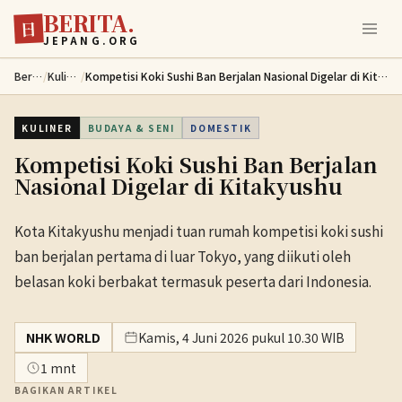
BERITA.
Lewati ke konten utama
日
JEPANG.ORG
Berita
/
Kuliner
/
Kompetisi Koki Sushi Ban Berjalan Nasional Digelar di Kitakyushu
KULINER
BUDAYA & SENI
DOMESTIK
Kompetisi Koki Sushi Ban Berjalan
Nasional Digelar di Kitakyushu
Kota Kitakyushu menjadi tuan rumah kompetisi koki sushi
ban berjalan pertama di luar Tokyo, yang diikuti oleh
belasan koki berbakat termasuk peserta dari Indonesia.
NHK WORLD
Kamis, 4 Juni 2026 pukul 10.30 WIB
1 mnt
BAGIKAN ARTIKEL