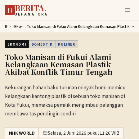
BERITA.
Lewati ke konten utama
日
JEPANG.ORG
Berita
/
Ekonomi
/
Toko Manisan di Fukui Alami Kelangkaan Kemasan Plastik Akibat Konflik Timur Tengah
EKONOMI
DOMESTIK
KULINER
Toko Manisan di Fukui Alami
Kelangkaan Kemasan Plastik
Akibat Konflik Timur Tengah
Kekurangan bahan baku turunan minyak bumi memicu
kelangkaan kantong plastik di sebuah toko manisan di
Kota Fukui, memaksa pemilik mengimbau pelanggan
membawa tas pendingin sendiri.
NHK WORLD
Selasa, 2 Juni 2026 pukul 11.26 WIB