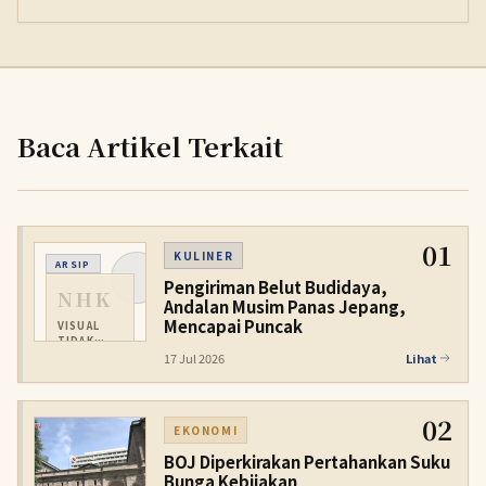
Baca Artikel Terkait
01
KULINER
ARSIP
Pengiriman Belut Budidaya,
NHK
Andalan Musim Panas Jepang,
Mencapai Puncak
VISUAL
TIDAK
TERSEDIA
17 Jul 2026
Lihat
02
EKONOMI
BOJ Diperkirakan Pertahankan Suku
Bunga Kebijakan