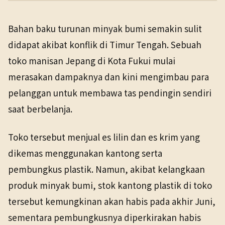
PENERBIT
NHK WORLD
Bahan baku turunan minyak bumi semakin sulit
TANGGAL SUMBER
Ekonomi
2 Jun 2026
didapat akibat konflik di Timur Tengah. Sebuah
2 Jun 2026
toko manisan Jepang di Kota Fukui mulai
merasakan dampaknya dan kini mengimbau para
pelanggan untuk membawa tas pendingin sendiri
saat berbelanja.
Toko tersebut menjual es lilin dan es krim yang
dikemas menggunakan kantong serta
pembungkus plastik. Namun, akibat kelangkaan
produk minyak bumi, stok kantong plastik di toko
tersebut kemungkinan akan habis pada akhir Juni,
sementara pembungkusnya diperkirakan habis