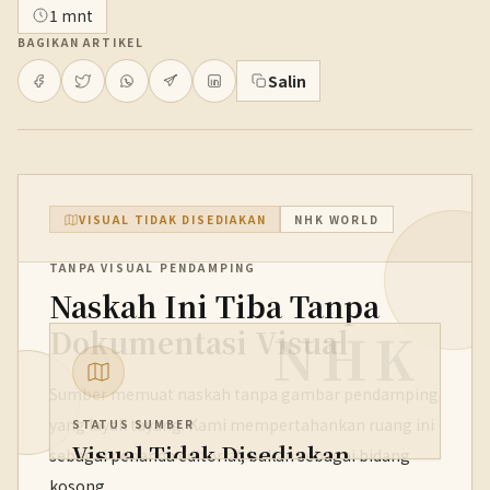
1 mnt
BAGIKAN ARTIKEL
Salin
VISUAL TIDAK DISEDIAKAN
NHK WORLD
TANPA VISUAL PENDAMPING
Naskah Ini Tiba Tanpa
NHK
Dokumentasi Visual
Sumber memuat naskah tanpa gambar pendamping
yang layak tayang. Kami mempertahankan ruang ini
STATUS SUMBER
Visual Tidak Disediakan
sebagai penanda editorial, bukan sebagai bidang
kosong.