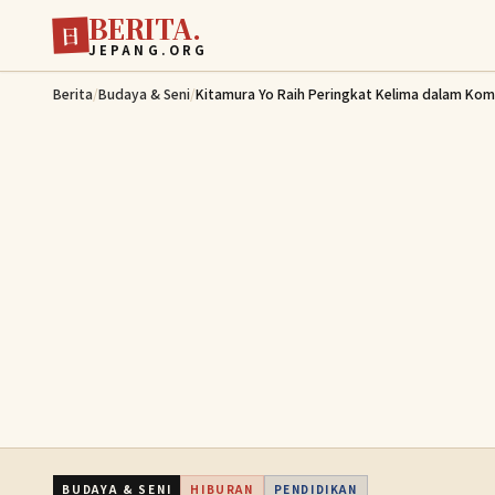
BERITA.
Lewati ke konten utama
日
JEPANG.ORG
Berita
/
Budaya & Seni
/
Kitamura Yo Raih Peringkat Kelima dalam Kompe
BUDAYA & SENI
HIBURAN
PENDIDIKAN