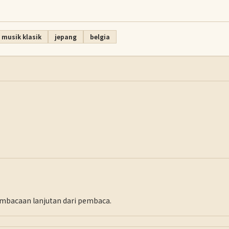
musik klasik
jepang
belgia
pembacaan lanjutan dari pembaca.