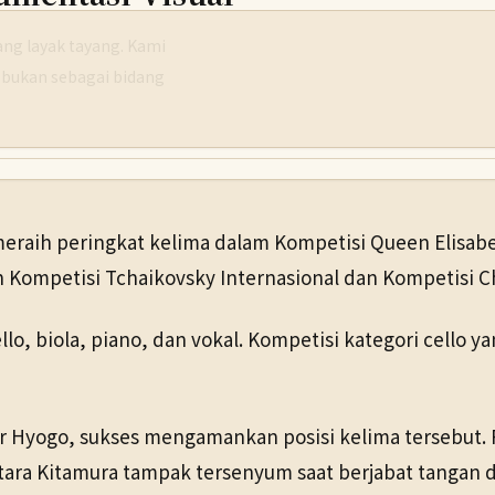
g layak tayang. Kami
 bukan sebagai bidang
eraih peringkat kelima dalam Kompetisi Queen Elisabeth
n Kompetisi Tchaikovsky Internasional dan Kompetisi C
llo, biola, piano, dan vokal. Kompetisi kategori cello 
ur Hyogo, sukses mengamankan posisi kelima tersebut
a Kitamura tampak tersenyum saat berjabat tangan d