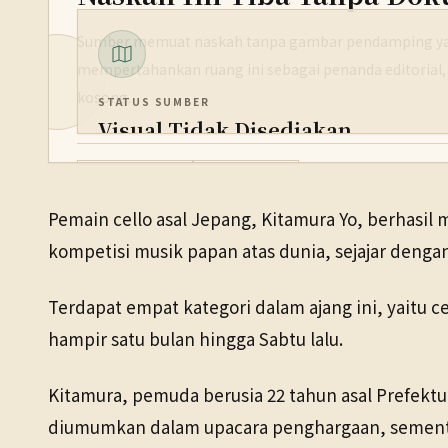
Sumber memuat naskah tanpa gambar pendamping yan
mempertahankan ruang ini sebagai penanda editorial,
kosong.
STATUS SUMBER
Visual Tidak Disediakan
PENERBIT
Budaya & Seni
31 Mei 2026
NHK WORLD
Pemain cello asal Jepang, Kitamura Yo, berhasil m
TANGGAL SUMBER
kompetisi musik papan atas dunia, sejajar denga
31 Mei 2026
Terdapat empat kategori dalam ajang ini, yaitu ce
hampir satu bulan hingga Sabtu lalu.
Kitamura, pemuda berusia 22 tahun asal Prefekt
diumumkan dalam upacara penghargaan, sementar