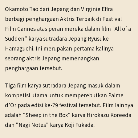
NHK WORLD
Okamoto Tao dari Jepang dan Virginie Efira
TANGGAL SUMBER
Hiburan
24 Mei 2026
berbagi penghargaan Aktris Terbaik di Festival
24 Mei 2026
Film Cannes atas peran mereka dalam film "All of a
Sudden" karya sutradara Jepang Ryusuke
Hamaguchi. Ini merupakan pertama kalinya
seorang aktris Jepang memenangkan
penghargaan tersebut.
Tiga film karya sutradara Jepang masuk dalam
kompetisi utama untuk memperebutkan Palme
d’Or pada edisi ke-79 festival tersebut. Film lainnya
adalah "Sheep in the Box" karya Hirokazu Koreeda
dan "Nagi Notes" karya Koji Fukada.