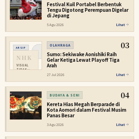
Festival Kuil Portabel Berbentuk
Tengu Digotong Perempuan Digelar
di Jepang
5 Agu 2026
Lihat
03
OLAHRAGA
ARSIP
Sumo: Sekiwake Aonishiki Raih
NHK
Gelar Ketiga Lewat Playoff Tiga
Arah
VISUAL
TIDAK
TERSEDIA
27 Jul 2026
Lihat
04
BUDAYA & SENI
Kereta Hias Megah Berparade di
Kota Aomori dalam Festival Musim
Panas Besar
3 Agu 2026
Lihat