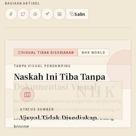
BAGIKAN ARTIKEL
Salin
VISUAL TIDAK DISEDIAKAN
NHK WORLD
TANPA VISUAL PENDAMPING
Naskah Ini Tiba Tanpa
NHK
Dokumentasi Visual
Sumber memuat naskah tanpa gambar pendamping
yang layak tayang. Kami mempertahankan ruang ini
STATUS SUMBER
Visual Tidak Disediakan
sebagai penanda editorial, bukan sebagai bidang
kosong.
PENERBIT