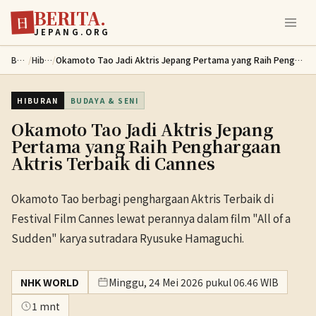
BERITA.
Lewati ke konten utama
日
JEPANG.ORG
Berita
/
Hiburan
/
Okamoto Tao Jadi Aktris Jepang Pertama yang Raih Penghargaan Aktris Terbaik di Cannes
HIBURAN
BUDAYA & SENI
Okamoto Tao Jadi Aktris Jepang
Pertama yang Raih Penghargaan
Aktris Terbaik di Cannes
Okamoto Tao berbagi penghargaan Aktris Terbaik di
Festival Film Cannes lewat perannya dalam film "All of a
Sudden" karya sutradara Ryusuke Hamaguchi.
NHK WORLD
Minggu, 24 Mei 2026 pukul 06.46 WIB
1 mnt