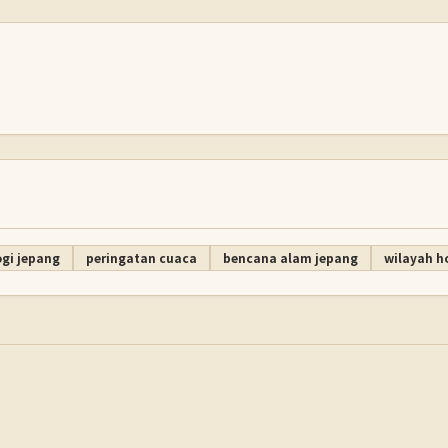
gi jepang
peringatan cuaca
bencana alam jepang
wilayah h