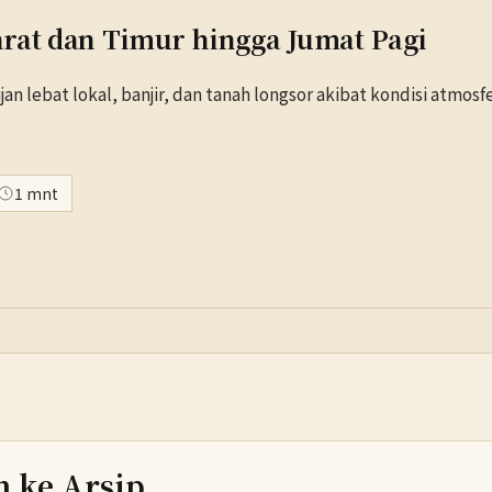
arat dan Timur hingga Jumat Pagi
lebat lokal, banjir, dan tanah longsor akibat kondisi atmosf
1 mnt
h ke Arsip