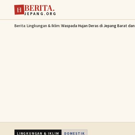
BERITA.
Lewati ke konten utama
日
JEPANG.ORG
Berita
/
Lingkungan & Iklim
/
Waspada Hujan Deras di Jepang Barat dan
LINGKUNGAN & IKLIM
DOMESTIK