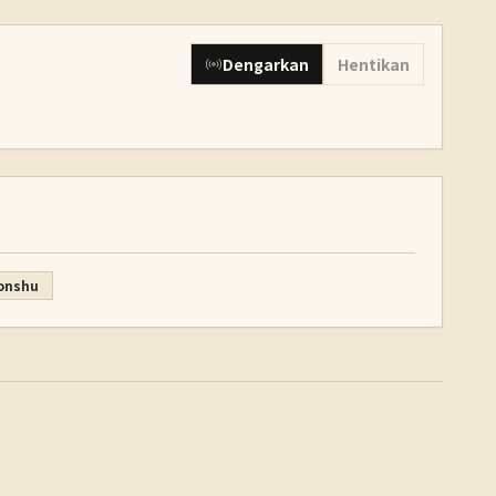
Dengarkan
Hentikan
onshu