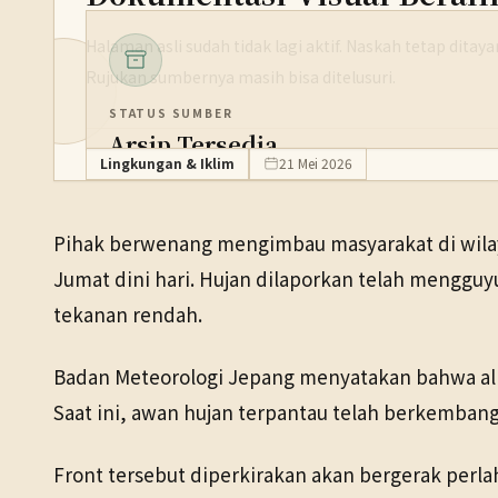
Halaman asli sudah tidak lagi aktif. Naskah tetap dita
Rujukan sumbernya masih bisa ditelusuri.
STATUS SUMBER
Arsip Tersedia
Lingkungan & Iklim
21 Mei 2026
PENERBIT
NHK WORLD
Pihak berwenang mengimbau masyarakat di wilay
TANGGAL SUMBER
Jumat dini hari. Hujan dilaporkan telah mengguy
21 Mei 2026
tekanan rendah.
Pranala sumber asli tidak lagi tersedia. Versi arsip ditemukan
Badan Meteorologi Jepang menyatakan bahwa ali
Saat ini, awan hujan terpantau telah berkembang
Front tersebut diperkirakan akan bergerak perlah