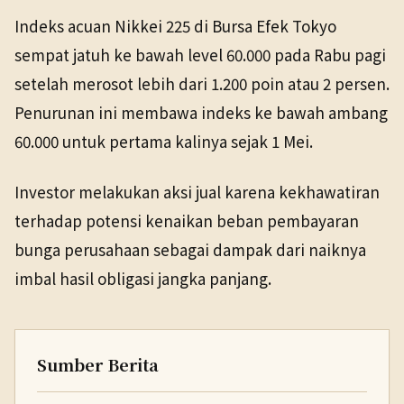
NHK WORLD
Indeks acuan Nikkei 225 di Bursa Efek Tokyo
TANGGAL SUMBER
Ekonomi
20 Mei 2026
sempat jatuh ke bawah level 60.000 pada Rabu pagi
20 Mei 2026
setelah merosot lebih dari 1.200 poin atau 2 persen.
Penurunan ini membawa indeks ke bawah ambang
60.000 untuk pertama kalinya sejak 1 Mei.
Investor melakukan aksi jual karena kekhawatiran
terhadap potensi kenaikan beban pembayaran
bunga perusahaan sebagai dampak dari naiknya
imbal hasil obligasi jangka panjang.
Sumber Berita