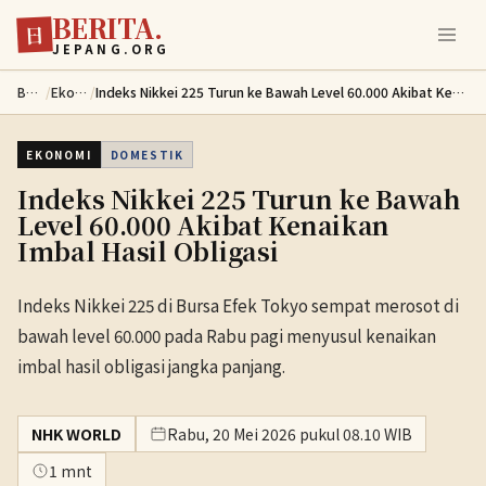
BERITA.
Lewati ke konten utama
日
JEPANG.ORG
Berita
/
Ekonomi
/
Indeks Nikkei 225 Turun ke Bawah Level 60.000 Akibat Kenaikan Imbal Hasil Obligasi
EKONOMI
DOMESTIK
Indeks Nikkei 225 Turun ke Bawah
Level 60.000 Akibat Kenaikan
Imbal Hasil Obligasi
Indeks Nikkei 225 di Bursa Efek Tokyo sempat merosot di
bawah level 60.000 pada Rabu pagi menyusul kenaikan
imbal hasil obligasi jangka panjang.
NHK WORLD
Rabu, 20 Mei 2026 pukul 08.10 WIB
1 mnt