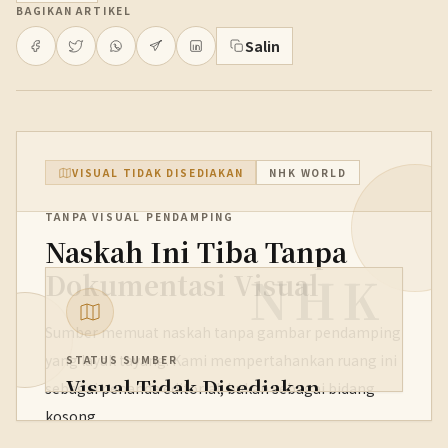
BAGIKAN ARTIKEL
Salin
VISUAL TIDAK DISEDIAKAN
NHK WORLD
TANPA VISUAL PENDAMPING
Naskah Ini Tiba Tanpa
NHK
Dokumentasi Visual
Sumber memuat naskah tanpa gambar pendamping
yang layak tayang. Kami mempertahankan ruang ini
STATUS SUMBER
Visual Tidak Disediakan
sebagai penanda editorial, bukan sebagai bidang
kosong.
PENERBIT