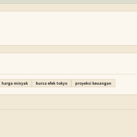
harga minyak
bursa efek tokyo
proyeksi keuangan