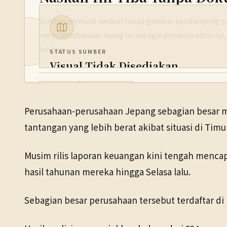
Sumber memuat naskah tanpa gambar pendamping yan
mempertahankan ruang ini sebagai penanda editorial,
kosong.
STATUS SUMBER
Visual Tidak Disediakan
PENERBIT
Ekonomi
14 Mei 2026
NHK WORLD
Perusahaan-perusahaan Jepang sebagian besar mel
TANGGAL SUMBER
tantangan yang lebih berat akibat situasi di Tim
14 Mei 2026
Musim rilis laporan keuangan kini tengah menca
hasil tahunan mereka hingga Selasa lalu.
Sebagian besar perusahaan tersebut terdaftar di