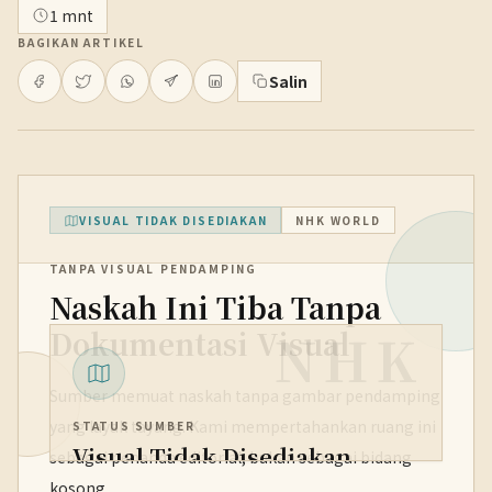
1 mnt
BAGIKAN ARTIKEL
Salin
VISUAL TIDAK DISEDIAKAN
NHK WORLD
TANPA VISUAL PENDAMPING
Naskah Ini Tiba Tanpa
NHK
Dokumentasi Visual
Sumber memuat naskah tanpa gambar pendamping
yang layak tayang. Kami mempertahankan ruang ini
STATUS SUMBER
Visual Tidak Disediakan
sebagai penanda editorial, bukan sebagai bidang
kosong.