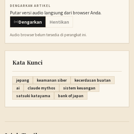
DENGARKAN ARTIKEL
Putar versi audio langsung dari browser Anda.
Dengarkan
Hentikan
Audio browser belum tersedia di perangkat ini.
Kata Kunci
jepang
keamanan siber
kecerdasan buatan
ai
claude mythos
sistem keuangan
satsuki katayama
bank of japan