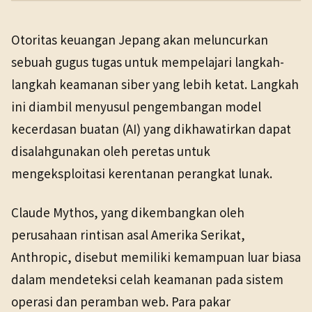
PENERBIT
NHK WORLD
Otoritas keuangan Jepang akan meluncurkan
TANGGAL SUMBER
Sains & Teknologi
12 Mei 2026
sebuah gugus tugas untuk mempelajari langkah-
12 Mei 2026
langkah keamanan siber yang lebih ketat. Langkah
ini diambil menyusul pengembangan model
kecerdasan buatan (AI) yang dikhawatirkan dapat
disalahgunakan oleh peretas untuk
mengeksploitasi kerentanan perangkat lunak.
Claude Mythos, yang dikembangkan oleh
perusahaan rintisan asal Amerika Serikat,
Anthropic, disebut memiliki kemampuan luar biasa
dalam mendeteksi celah keamanan pada sistem
operasi dan peramban web. Para pakar