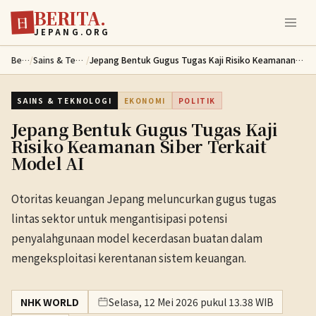
BERITA.
Lewati ke konten utama
日
JEPANG.ORG
Berita
/
Sains & Teknologi
/
Jepang Bentuk Gugus Tugas Kaji Risiko Keamanan Siber Terkait Model AI
SAINS & TEKNOLOGI
EKONOMI
POLITIK
Jepang Bentuk Gugus Tugas Kaji
Risiko Keamanan Siber Terkait
Model AI
Otoritas keuangan Jepang meluncurkan gugus tugas
lintas sektor untuk mengantisipasi potensi
penyalahgunaan model kecerdasan buatan dalam
mengeksploitasi kerentanan sistem keuangan.
NHK WORLD
Selasa, 12 Mei 2026 pukul 13.38 WIB