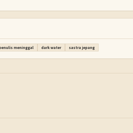
penulis meninggal
dark water
sastra jepang