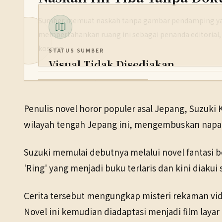
Sumber memuat naskah tanpa gambar pendamping yan
mempertahankan ruang ini sebagai penanda editorial,
kosong.
STATUS SUMBER
Visual Tidak Disediakan
PENERBIT
Budaya & Seni
10 Mei 2026
NHK WORLD
Penulis novel horor populer asal Jepang, Suzuki 
TANGGAL SUMBER
wilayah tengah Jepang ini, mengembuskan napas 
10 Mei 2026
Suzuki memulai debutnya melalui novel fantasi 
'Ring' yang menjadi buku terlaris dan kini diakui
Cerita tersebut mengungkap misteri rekaman vi
Novel ini kemudian diadaptasi menjadi film layar