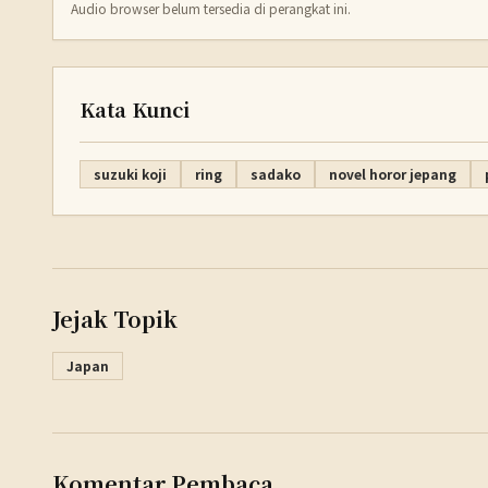
Audio browser belum tersedia di perangkat ini.
Kata Kunci
suzuki koji
ring
sadako
novel horor jepang
Jejak Topik
Japan
Komentar Pembaca