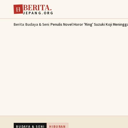
BERITA.
Lewati ke konten utama
日
JEPANG.ORG
Berita
/
Budaya & Seni
/
Penulis Novel Horor 'Ring' Suzuki Koji Meningg
BUDAYA & SENI
HIBURAN