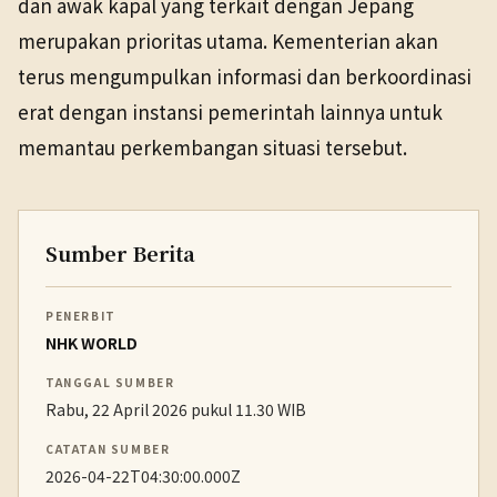
dan awak kapal yang terkait dengan Jepang
merupakan prioritas utama. Kementerian akan
terus mengumpulkan informasi dan berkoordinasi
erat dengan instansi pemerintah lainnya untuk
memantau perkembangan situasi tersebut.
Sumber Berita
PENERBIT
NHK WORLD
TANGGAL SUMBER
Rabu, 22 April 2026 pukul 11.30 WIB
CATATAN SUMBER
2026-04-22T04:30:00.000Z