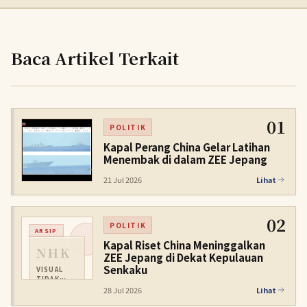
Baca Artikel Terkait
01
POLITIK
Kapal Perang China Gelar Latihan
Menembak di dalam ZEE Jepang
21 Jul 2026
Lihat
02
POLITIK
ARSIP
Kapal Riset China Meninggalkan
NHK
ZEE Jepang di Dekat Kepulauan
Senkaku
VISUAL
TIDAK
TERSEDIA
28 Jul 2026
Lihat