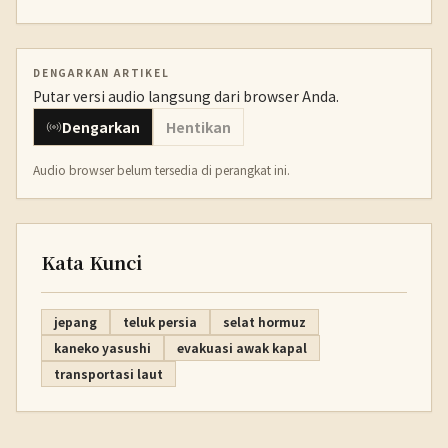
DENGARKAN ARTIKEL
Putar versi audio langsung dari browser Anda.
Dengarkan
Hentikan
Audio browser belum tersedia di perangkat ini.
Kata Kunci
jepang
teluk persia
selat hormuz
kaneko yasushi
evakuasi awak kapal
transportasi laut