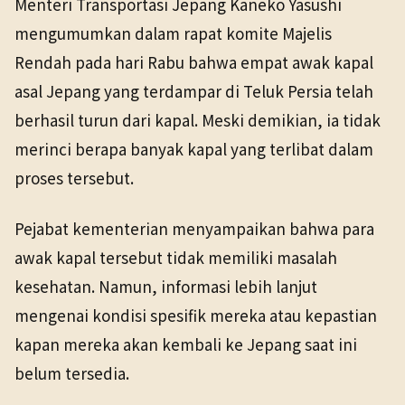
Menteri Transportasi Jepang Kaneko Yasushi
TANGGAL SUMBER
mengumumkan dalam rapat komite Majelis
22 Apr 2026
Rendah pada hari Rabu bahwa empat awak kapal
asal Jepang yang terdampar di Teluk Persia telah
Pranala sumber asli tidak lagi tersedia. Buka arsip
Wayback untuk melihat salinan yang tersedia.
berhasil turun dari kapal. Meski demikian, ia tidak
merinci berapa banyak kapal yang terlibat dalam
proses tersebut.
Pejabat kementerian menyampaikan bahwa para
awak kapal tersebut tidak memiliki masalah
kesehatan. Namun, informasi lebih lanjut
mengenai kondisi spesifik mereka atau kepastian
kapan mereka akan kembali ke Jepang saat ini
belum tersedia.