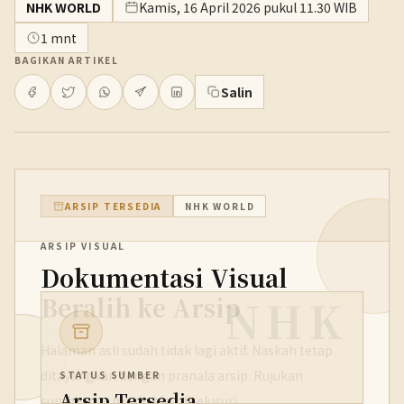
NHK WORLD
Kamis, 16 April 2026 pukul 11.30 WIB
1 mnt
BAGIKAN ARTIKEL
Salin
ARSIP TERSEDIA
NHK WORLD
ARSIP VISUAL
Dokumentasi Visual
NHK
Beralih ke Arsip
Halaman asli sudah tidak lagi aktif. Naskah tetap
ditayangkan dengan pranala arsip. Rujukan
STATUS SUMBER
Arsip Tersedia
sumbernya masih bisa ditelusuri.