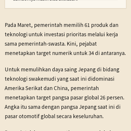
PENERBIT
NHK WORLD
Ekonomi
16 Apr 2026
Pada Maret, pemerintah memilih 61 produk dan
TANGGAL SUMBER
teknologi untuk investasi prioritas melalui kerja
16 Apr 2026
sama pemerintah-swasta. Kini, pejabat
menetapkan target numerik untuk 34 di antaranya.
Pranala sumber asli tidak lagi tersedia. Versi arsip
ditemukan.
Untuk memulihkan daya saing Jepang di bidang
teknologi swakemudi yang saat ini didominasi
Amerika Serikat dan China, pemerintah
menetapkan target pangsa pasar global 26 persen.
Angka itu sama dengan pangsa Jepang saat ini di
pasar otomotif global secara keseluruhan.