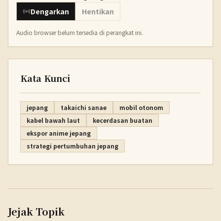
Dengarkan
Hentikan
Audio browser belum tersedia di perangkat ini.
Kata Kunci
jepang
takaichi sanae
mobil otonom
kabel bawah laut
kecerdasan buatan
ekspor anime jepang
strategi pertumbuhan jepang
Jejak Topik