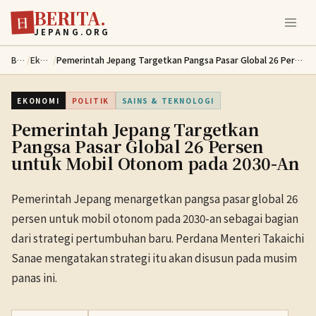
BERITA.
Lewati ke konten utama
日
JEPANG.ORG
Berita
/
Ekonomi
/
Pemerintah Jepang Targetkan Pangsa Pasar Global 26 Persen untuk Mobil Otonom pada 2030-An
EKONOMI
POLITIK
SAINS & TEKNOLOGI
Pemerintah Jepang Targetkan
Pangsa Pasar Global 26 Persen
untuk Mobil Otonom pada 2030-An
Pemerintah Jepang menargetkan pangsa pasar global 26
persen untuk mobil otonom pada 2030-an sebagai bagian
dari strategi pertumbuhan baru. Perdana Menteri Takaichi
Sanae mengatakan strategi itu akan disusun pada musim
panas ini.