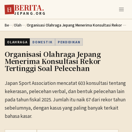
BERITA.
Lewati ke konten utama
日
JEPANG.ORG
Berita
/
Olahraga
/
Organisasi Olahraga Jepang Menerima Konsultasi Rekor Tertinggi Soal Pelecehan
OLAHRAGA
DOMESTIK
PENDIDIKAN
Organisasi Olahraga Jepang
Menerima Konsultasi Rekor
Tertinggi Soal Pelecehan
Japan Sport Association mencatat 603 konsultasi tentang
kekerasan, pelecehan verbal, dan bentuk pelecehan lain
pada tahun fiskal 2025. Jumlah itu naik 67 dari rekor tahun
sebelumnya, dengan kasus yang paling banyak terkait
bahasa kasar.