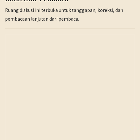
Ruang diskusi ini terbuka untuk tanggapan, koreksi, dan
pembacaan lanjutan dari pembaca.