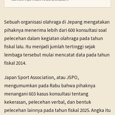
PENERBIT
NHK WORLD
Olahraga
15 Apr 2026
Sebuah organisasi olahraga di Jepang mengatakan
TANGGAL SUMBER
pihaknya menerima lebih dari 600 konsultasi soal
15 Apr 2026
pelecehan dalam kegiatan olahraga pada tahun
fiskal lalu. Itu menjadi jumlah tertinggi sejak
Pranala sumber asli tidak lagi tersedia. Versi arsip
ditemukan.
lembaga tersebut mulai mencatat data pada tahun
fiskal 2014.
Japan Sport Association, atau JSPO,
mengumumkan pada Rabu bahwa pihaknya
menangani 603 kasus konsultasi tentang
kekerasan, pelecehan verbal, dan bentuk
pelecehan lainnya pada tahun fiskal 2025. Angka itu