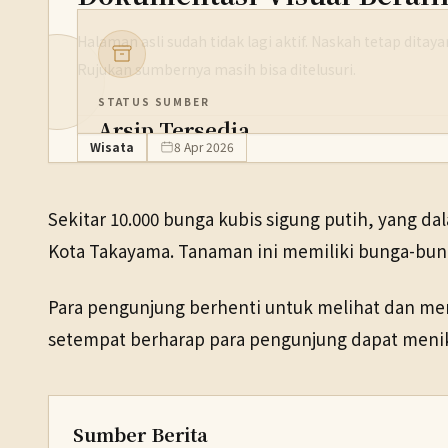
Halaman asli sudah tidak lagi aktif. Naskah tetap dita
Rujukan sumbernya masih bisa ditelusuri.
STATUS SUMBER
Arsip Tersedia
Wisata
8 Apr 2026
PENERBIT
NHK WORLD
Sekitar 10.000 bunga kubis sigung putih, yang d
TANGGAL SUMBER
Kota Takayama. Tanaman ini memiliki bunga-bung
8 Apr 2026
Para pengunjung berhenti untuk melihat dan me
Pranala sumber asli tidak lagi tersedia. Versi arsip ditemukan
setempat berharap para pengunjung dapat menikm
Sumber Berita