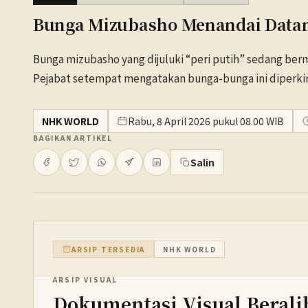
Bunga Mizubasho Menandai Datan
Bunga mizubasho yang dijuluki “peri putih” sedang berm
Pejabat setempat mengatakan bunga-bunga ini diperkira
NHK WORLD
Rabu, 8 April 2026 pukul 08.00 WIB
BAGIKAN ARTIKEL
Salin
ARSIP TERSEDIA
NHK WORLD
ARSIP VISUAL
Dokumentasi Visual Berali