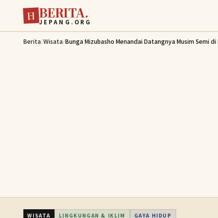
BERITA.
Lewati ke konten utama
日
JEPANG.ORG
Berita
/
Wisata
/
Bunga Mizubasho Menandai Datangnya Musim Semi di 
WISATA
LINGKUNGAN & IKLIM
GAYA HIDUP