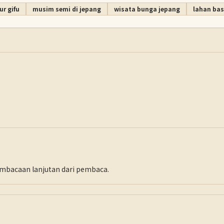
ur gifu
musim semi di jepang
wisata bunga jepang
lahan bas
pembacaan lanjutan dari pembaca.