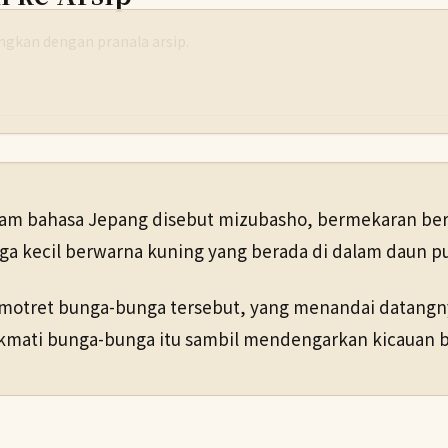
yangkan dengan pranala arsip.
alam bahasa Jepang disebut mizubasho, bermekaran ber
a kecil berwarna kuning yang berada di dalam daun p
motret bunga-bunga tersebut, yang menandai datangnya
.
ati bunga-bunga itu sambil mendengarkan kicauan bur