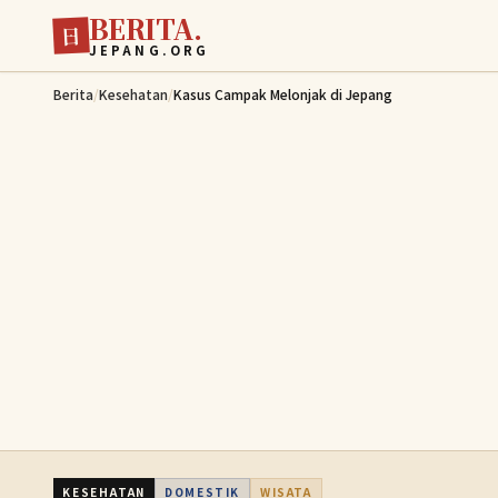
BERITA.
Lewati ke konten utama
日
JEPANG.ORG
Berita
/
Kesehatan
/
Kasus Campak Melonjak di Jepang
KESEHATAN
DOMESTIK
WISATA