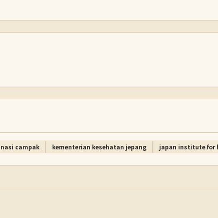
inasi campak
kementerian kesehatan jepang
japan institute for