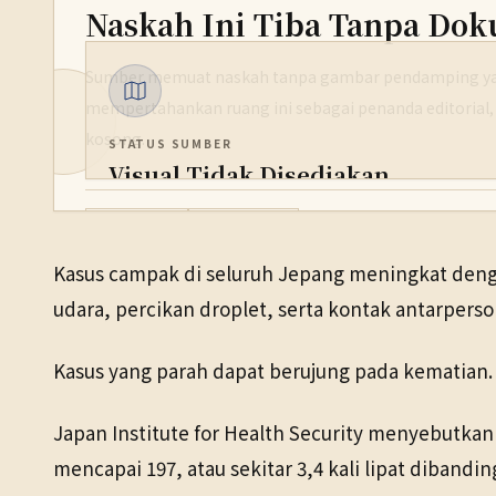
Naskah Ini Tiba Tanpa Dok
Sumber memuat naskah tanpa gambar pendamping yan
mempertahankan ruang ini sebagai penanda editorial,
kosong.
STATUS SUMBER
Visual Tidak Disediakan
PENERBIT
Kesehatan
7 Apr 2026
NHK WORLD
Kasus campak di seluruh Jepang meningkat denga
TANGGAL SUMBER
udara, percikan droplet, serta kontak antarperso
7 Apr 2026
Kasus yang parah dapat berujung pada kematian.
Japan Institute for Health Security menyebutkan 
mencapai 197, atau sekitar 3,4 kali lipat dibandi