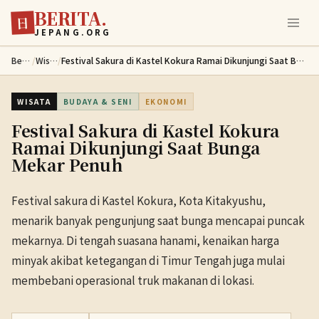
BERITA.
Lewati ke konten utama
日
JEPANG.ORG
Berita
/
Wisata
/
Festival Sakura di Kastel Kokura Ramai Dikunjungi Saat Bunga Mekar Penuh
WISATA
BUDAYA & SENI
EKONOMI
Festival Sakura di Kastel Kokura
Ramai Dikunjungi Saat Bunga
Mekar Penuh
Festival sakura di Kastel Kokura, Kota Kitakyushu,
menarik banyak pengunjung saat bunga mencapai puncak
mekarnya. Di tengah suasana hanami, kenaikan harga
minyak akibat ketegangan di Timur Tengah juga mulai
membebani operasional truk makanan di lokasi.