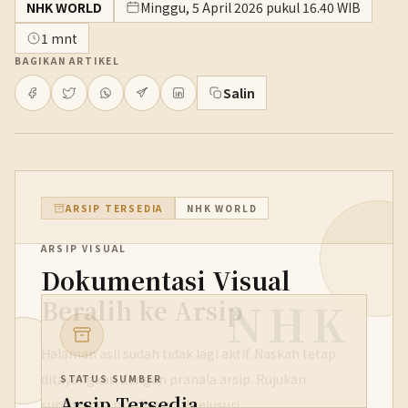
NHK WORLD
Minggu, 5 April 2026 pukul 16.40 WIB
1 mnt
BAGIKAN ARTIKEL
Salin
ARSIP TERSEDIA
NHK WORLD
ARSIP VISUAL
Dokumentasi Visual
NHK
Beralih ke Arsip
Halaman asli sudah tidak lagi aktif. Naskah tetap
ditayangkan dengan pranala arsip. Rujukan
STATUS SUMBER
Arsip Tersedia
sumbernya masih bisa ditelusuri.