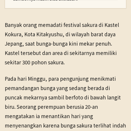
PENERBIT
NHK WORLD
Wisata
5 Apr 2026
Banyak orang memadati festival sakura di Kastel
TANGGAL SUMBER
Kokura, Kota Kitakyushu, di wilayah barat daya
5 Apr 2026
Jepang, saat bunga-bunga kini mekar penuh.
Kastel tersebut dan area di sekitarnya memiliki
Pranala sumber asli tidak lagi tersedia. Versi arsip
ditemukan.
sekitar 300 pohon sakura.
Pada hari Minggu, para pengunjung menikmati
pemandangan bunga yang sedang berada di
puncak mekarnya sambil berfoto di bawah langit
biru. Seorang perempuan berusia 20-an
mengatakan ia menantikan hari yang
menyenangkan karena bunga sakura terlihat indah