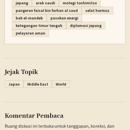
jepang
arab saudi
motegi toshimitsu
pangeran faisal bin farhan al saud
selat hormuz
bab el-mandeb
pasokan energi
ketegangan timur tengah
diplomasi jepang
pelayaran aman
Jejak Topik
Japan
Middle East
World
Komentar Pembaca
Ruang diskusi ini terbuka untuk tanggapan, koreksi, dan