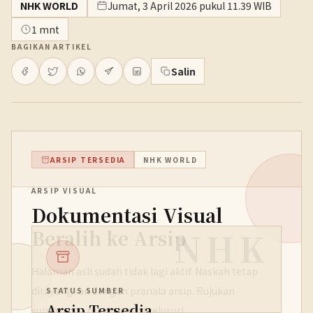
NHK WORLD
Jumat, 3 April 2026 pukul 11.39 WIB
1 mnt
BAGIKAN ARTIKEL
Salin
ARSIP TERSEDIA
NHK WORLD
ARSIP VISUAL
Dokumentasi Visual
NHK
Beralih ke Arsip
Halaman asli sudah tidak lagi aktif. Naskah tetap
ditayangkan dengan pranala arsip. Rujukan
STATUS SUMBER
Arsip Tersedia
sumbernya masih bisa ditelusuri.