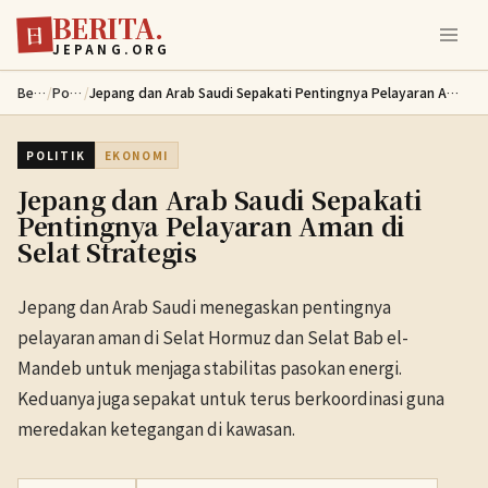
BERITA.
Lewati ke konten utama
日
JEPANG.ORG
Berita
/
Politik
/
Jepang dan Arab Saudi Sepakati Pentingnya Pelayaran Aman di Selat Strategis
POLITIK
EKONOMI
Jepang dan Arab Saudi Sepakati
Pentingnya Pelayaran Aman di
Selat Strategis
Jepang dan Arab Saudi menegaskan pentingnya
pelayaran aman di Selat Hormuz dan Selat Bab el-
Mandeb untuk menjaga stabilitas pasokan energi.
Keduanya juga sepakat untuk terus berkoordinasi guna
meredakan ketegangan di kawasan.