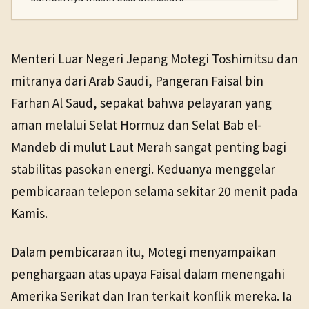
PENERBIT
NHK WORLD
Politik
3 Apr 2026
Menteri Luar Negeri Jepang Motegi Toshimitsu dan
TANGGAL SUMBER
mitranya dari Arab Saudi, Pangeran Faisal bin
3 Apr 2026
Farhan Al Saud, sepakat bahwa pelayaran yang
aman melalui Selat Hormuz dan Selat Bab el-
Pranala sumber asli tidak lagi tersedia. Versi arsip
ditemukan.
Mandeb di mulut Laut Merah sangat penting bagi
stabilitas pasokan energi. Keduanya menggelar
pembicaraan telepon selama sekitar 20 menit pada
Kamis.
Dalam pembicaraan itu, Motegi menyampaikan
penghargaan atas upaya Faisal dalam menengahi
Amerika Serikat dan Iran terkait konflik mereka. Ia