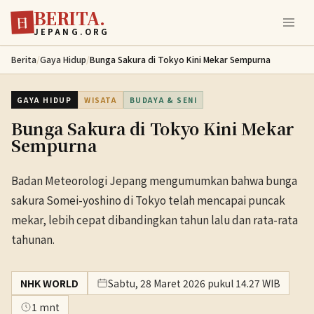
BERITA.
Lewati ke konten utama
日
JEPANG.ORG
Berita
/
Gaya Hidup
/
Bunga Sakura di Tokyo Kini Mekar Sempurna
GAYA HIDUP
WISATA
BUDAYA & SENI
Bunga Sakura di Tokyo Kini Mekar
Sempurna
Badan Meteorologi Jepang mengumumkan bahwa bunga
sakura Somei-yoshino di Tokyo telah mencapai puncak
mekar, lebih cepat dibandingkan tahun lalu dan rata-rata
tahunan.
NHK WORLD
Sabtu, 28 Maret 2026 pukul 14.27 WIB
1 mnt