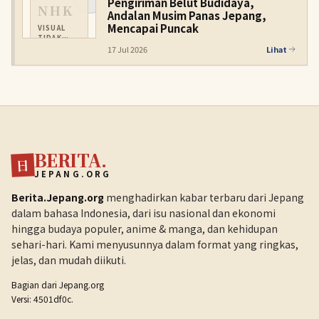
Pengiriman Belut Budidaya,
NHK
Andalan Musim Panas Jepang,
Mencapai Puncak
VISUAL
TIDAK
TERSEDIA
17 Jul 2026
Lihat
BERITA.
日
JEPANG.ORG
Berita.Jepang.org
menghadirkan kabar terbaru dari Jepang
dalam bahasa Indonesia, dari isu nasional dan ekonomi
hingga budaya populer, anime & manga, dan kehidupan
sehari-hari. Kami menyusunnya dalam format yang ringkas,
jelas, dan mudah diikuti.
Bagian dari
Jepang.org
Versi: 4501df0c.