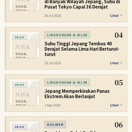
di Banyak Wilayah Jepang, Suhu di
Pusat Tokyo Capai 36 Derajat
VISUAL
TIDAK
TERSEDIA
20 Jul 2026
Lihat
04
LINGKUNGAN & IKLIM
ARSIP
Suhu Tinggi Jepang Tembus 40
NHK
Derajat Selama Lima Hari Berturut-
turut
VISUAL
TIDAK
TERSEDIA
25 Jul 2026
Lihat
05
LINGKUNGAN & IKLIM
ARSIP
Jepang Memperkirakan Panas
NHK
Ekstrem Akan Berlanjut
VISUAL
1 Agu 2026
Lihat
TIDAK
TERSEDIA
06
KULINER
ARSIP