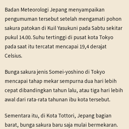
NHK WORLD
Gaya Hidup
28 Mar 2026
Badan Meteorologi Jepang menyampaikan
TANGGAL SUMBER
pengumuman tersebut setelah mengamati pohon
28 Mar 2026
sakura patokan di Kuil Yasukuni pada Sabtu sekitar
pukul 14.00. Suhu tertinggi di pusat kota Tokyo
Pranala sumber asli tidak lagi tersedia. Versi arsip
ditemukan.
pada saat itu tercatat mencapai 19,4 derajat
Celsius.
Bunga sakura jenis Somei-yoshino di Tokyo
mencapai tahap mekar sempurna dua hari lebih
cepat dibandingkan tahun lalu, atau tiga hari lebih
awal dari rata-rata tahunan ibu kota tersebut.
Sementara itu, di Kota Tottori, Jepang bagian
barat, bunga sakura baru saja mulai bermekaran.