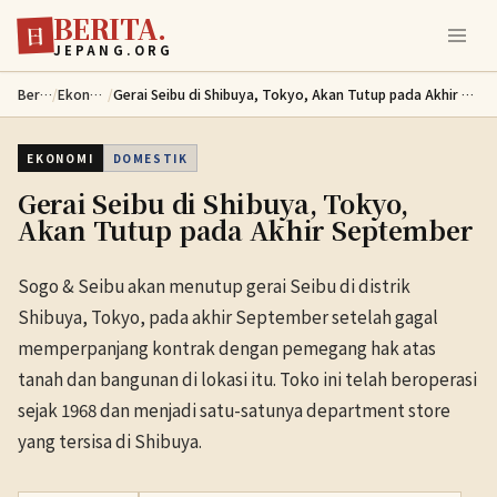
BERITA.
Lewati ke konten utama
日
JEPANG.ORG
Berita
/
Ekonomi
/
Gerai Seibu di Shibuya, Tokyo, Akan Tutup pada Akhir September
EKONOMI
DOMESTIK
Gerai Seibu di Shibuya, Tokyo,
Akan Tutup pada Akhir September
Sogo & Seibu akan menutup gerai Seibu di distrik
Shibuya, Tokyo, pada akhir September setelah gagal
memperpanjang kontrak dengan pemegang hak atas
tanah dan bangunan di lokasi itu. Toko ini telah beroperasi
sejak 1968 dan menjadi satu-satunya department store
yang tersisa di Shibuya.