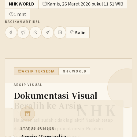
NHK WORLD
Kamis, 26 Maret 2026 pukul 11.51 WIB
1 mnt
BAGIKAN ARTIKEL
Salin
ARSIP TERSEDIA
NHK WORLD
ARSIP VISUAL
Dokumentasi Visual
NHK
Beralih ke Arsip
Halaman asli sudah tidak lagi aktif. Naskah tetap
ditayangkan dengan pranala arsip. Rujukan
STATUS SUMBER
Arsip Tersedia