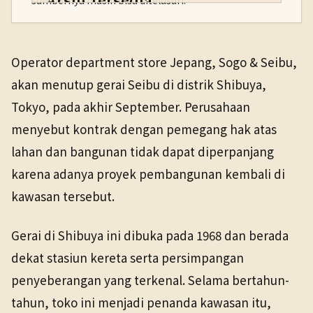
sumbernya masih bisa ditelusuri.
PENERBIT
NHK WORLD
Ekonomi
26 Mar 2026
Operator department store Jepang, Sogo & Seibu,
TANGGAL SUMBER
akan menutup gerai Seibu di distrik Shibuya,
26 Mar 2026
Tokyo, pada akhir September. Perusahaan
menyebut kontrak dengan pemegang hak atas
Pranala sumber asli tidak lagi tersedia. Buka arsip
Wayback untuk melihat salinan yang tersedia.
lahan dan bangunan tidak dapat diperpanjang
karena adanya proyek pembangunan kembali di
kawasan tersebut.
Gerai di Shibuya ini dibuka pada 1968 dan berada
dekat stasiun kereta serta persimpangan
penyeberangan yang terkenal. Selama bertahun-
tahun, toko ini menjadi penanda kawasan itu,