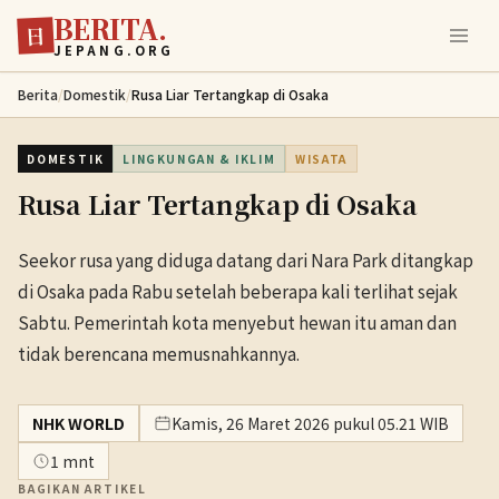
BERITA.
Lewati ke konten utama
日
JEPANG.ORG
Berita
/
Domestik
/
Rusa Liar Tertangkap di Osaka
DOMESTIK
LINGKUNGAN & IKLIM
WISATA
Rusa Liar Tertangkap di Osaka
Seekor rusa yang diduga datang dari Nara Park ditangkap
di Osaka pada Rabu setelah beberapa kali terlihat sejak
Sabtu. Pemerintah kota menyebut hewan itu aman dan
tidak berencana memusnahkannya.
NHK WORLD
Kamis, 26 Maret 2026 pukul 05.21 WIB
1 mnt
BAGIKAN ARTIKEL