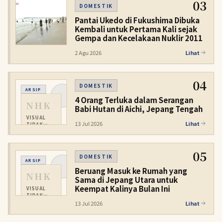
03
DOMESTIK
Pantai Ukedo di Fukushima Dibuka
Kembali untuk Pertama Kali sejak
Gempa dan Kecelakaan Nuklir 2011
2 Agu 2026
Lihat
04
DOMESTIK
ARSIP
4 Orang Terluka dalam Serangan
NHK
Babi Hutan di Aichi, Jepang Tengah
VISUAL
13 Jul 2026
Lihat
TIDAK
TERSEDIA
05
DOMESTIK
ARSIP
Beruang Masuk ke Rumah yang
NHK
Sama di Jepang Utara untuk
Keempat Kalinya Bulan Ini
VISUAL
TIDAK
TERSEDIA
13 Jul 2026
Lihat