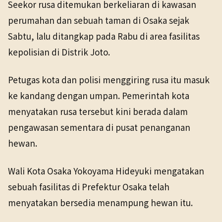
Seekor rusa ditemukan berkeliaran di kawasan
TANGGAL SUMBER
perumahan dan sebuah taman di Osaka sejak
26 Mar 2026
Sabtu, lalu ditangkap pada Rabu di area fasilitas
kepolisian di Distrik Joto.
Pranala sumber asli tidak lagi tersedia. Versi arsip
ditemukan.
Petugas kota dan polisi menggiring rusa itu masuk
ke kandang dengan umpan. Pemerintah kota
menyatakan rusa tersebut kini berada dalam
pengawasan sementara di pusat penanganan
hewan.
Wali Kota Osaka Yokoyama Hideyuki mengatakan
sebuah fasilitas di Prefektur Osaka telah
menyatakan bersedia menampung hewan itu.