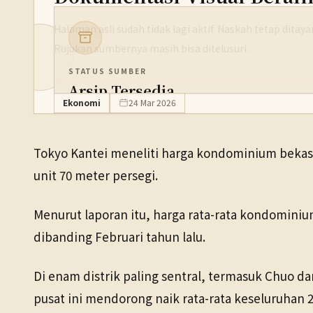
Halaman asli sudah tidak lagi aktif. Naskah tetap dita
Rujukan sumbernya masih bisa ditelusuri.
STATUS SUMBER
Arsip Tersedia
Ekonomi
24 Mar 2026
PENERBIT
NHK WORLD
Tokyo Kantei meneliti harga kondominium bekas t
TANGGAL SUMBER
unit 70 meter persegi.
24 Mar 2026
Menurut laporan itu, harga rata-rata kondominium 
Pranala sumber asli tidak lagi tersedia. Versi arsip ditemukan
dibanding Februari tahun lalu.
Di enam distrik paling sentral, termasuk Chuo da
pusat ini mendorong naik rata-rata keseluruhan 23