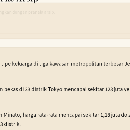
yangkan dengan pranala arsip.
ipe keluarga di tiga kawasan metropolitan terbesar Jep
bekas di 23 distrik Tokyo mencapai sekitar 123 juta yen
.
n Minato, harga rata-rata mencapai sekitar 1,18 juta do
 distrik.