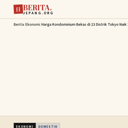
BERITA.
Lewati ke konten utama
日
JEPANG.ORG
Berita
/
Ekonomi
/
Harga Kondominium Bekas di 23 Distrik Tokyo Naik 
EKONOMI
DOMESTIK