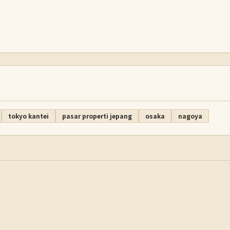
tokyo kantei
pasar properti jepang
osaka
nagoya