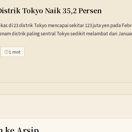
strik Tokyo Naik 35,2 Persen
s di 23 distrik Tokyo mencapai sekitar 123 juta yen pada Febru
 enam distrik paling sentral Tokyo sedikit melambat dari Januar
1 mnt
h ke Arsip