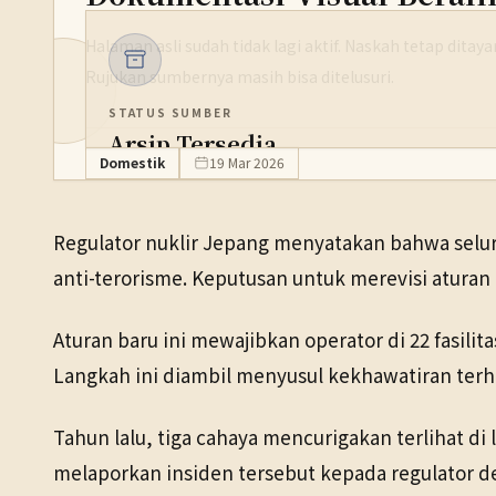
Halaman asli sudah tidak lagi aktif. Naskah tetap dita
Rujukan sumbernya masih bisa ditelusuri.
STATUS SUMBER
Arsip Tersedia
Domestik
19 Mar 2026
PENERBIT
NHK WORLD
Regulator nuklir Jepang menyatakan bahwa seluru
TANGGAL SUMBER
anti-terorisme. Keputusan untuk merevisi aturan
19 Mar 2026
Aturan baru ini mewajibkan operator di 22 fasili
Pranala sumber asli tidak lagi tersedia. Versi arsip ditemukan
Langkah ini diambil menyusul kekhawatiran ter
Tahun lalu, tiga cahaya mencurigakan terlihat di 
melaporkan insiden tersebut kepada regulator d