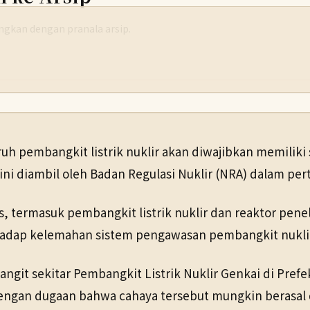
yangkan dengan pranala arsip.
h pembangkit listrik nuklir akan diwajibkan memiliki 
 ini diambil oleh Badan Regulasi Nuklir (NRA) dalam p
tas, termasuk pembangkit listrik nuklir dan reaktor pen
.
hadap kelemahan sistem pengawasan pembangkit nukli
langit sekitar Pembangkit Listrik Nuklir Genkai di Pref
engan dugaan bahwa cahaya tersebut mungkin berasal 