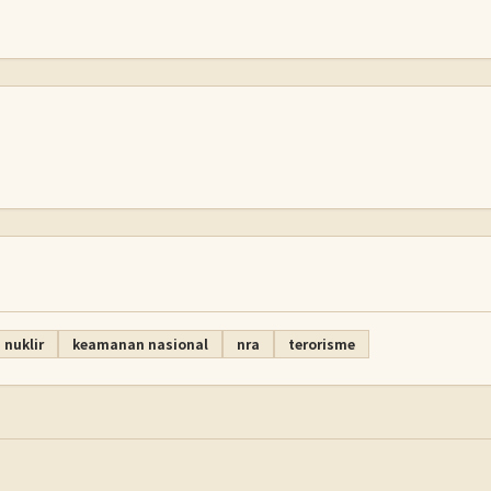
 nuklir
keamanan nasional
nra
terorisme