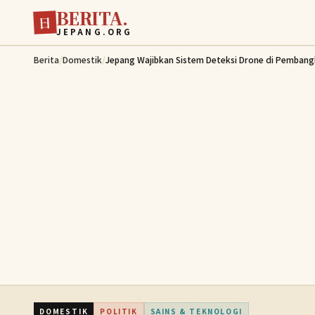
BERITA.
Lewati ke konten utama
日
JEPANG.ORG
Berita
/
Domestik
/
Jepang Wajibkan Sistem Deteksi Drone di Pembangki
DOMESTIK
POLITIK
SAINS & TEKNOLOGI