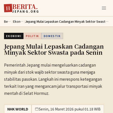
BERITA.
Lewati ke konten utama
日
JEPANG.ORG
Berita
/
Ekonomi
/
Jepang Mulai Lepaskan Cadangan Minyak Sektor Swasta pada Senin
EKONOMI
POLITIK
DOMESTIK
Jepang Mulai Lepaskan Cadangan
Minyak Sektor Swasta pada Senin
Pemerintah Jepang mulai mengeluarkan cadangan
minyak dari stok wajib sektor swasta guna menjaga
stabilitas pasokan. Langkah ini merespons ketegangan
terkait Iran yang mengancam jalur transportasi minyak
mentah di Selat Hormuz.
NHK WORLD
Senin, 16 Maret 2026 pukul 01.18 WIB