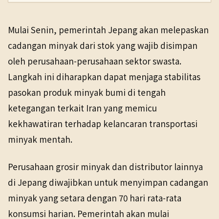
PENERBIT
NHK WORLD
Ekonomi
16 Mar 2026
Mulai Senin, pemerintah Jepang akan melepaskan
TANGGAL SUMBER
cadangan minyak dari stok yang wajib disimpan
16 Mar 2026
oleh perusahaan-perusahaan sektor swasta.
Langkah ini diharapkan dapat menjaga stabilitas
Pranala sumber asli tidak lagi tersedia. Buka arsip
Wayback untuk melihat salinan yang tersedia.
pasokan produk minyak bumi di tengah
ketegangan terkait Iran yang memicu
kekhawatiran terhadap kelancaran transportasi
minyak mentah.
Perusahaan grosir minyak dan distributor lainnya
di Jepang diwajibkan untuk menyimpan cadangan
minyak yang setara dengan 70 hari rata-rata
konsumsi harian. Pemerintah akan mulai