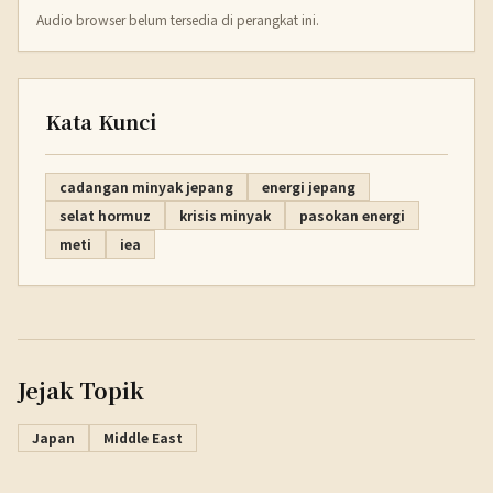
Audio browser belum tersedia di perangkat ini.
Kata Kunci
cadangan minyak jepang
energi jepang
selat hormuz
krisis minyak
pasokan energi
meti
iea
Jejak Topik
Japan
Middle East