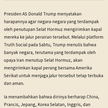
PENERBIT
NHK WORLD
Politik
14 Mar 2026
Presiden AS Donald Trump menyatakan
TANGGAL SUMBER
harapannya agar negara-negara yang terdampak
14 Mar 2026
oleh penutupan Selat Hormuz mengirimkan kapal
mereka ke jalur perairan tersebut. Melalui platform
Pranala sumber asli tidak lagi tersedia. Versi arsip
ditemukan.
Truth Social pada Sabtu, Trump menulis bahwa
banyak negara, terutama yang terdampak oleh
upaya Iran menutup Selat Hormuz, akan
mengirimkan kapal perang bersama Amerika
Serikat untuk menjaga jalur tersebut tetap terbuka
dan aman.
Ia menambahkan bahwa dirinya berharap China,
Prancis, Jepang, Korea Selatan, Inggris, dan