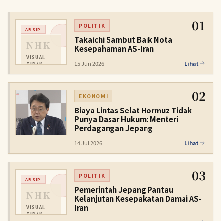
01
POLITIK
ARSIP
Takaichi Sambut Baik Nota
NHK
Kesepahaman AS-Iran
VISUAL
15 Jun 2026
Lihat
TIDAK
TERSEDIA
02
EKONOMI
Biaya Lintas Selat Hormuz Tidak
Punya Dasar Hukum: Menteri
Perdagangan Jepang
14 Jul 2026
Lihat
03
POLITIK
ARSIP
Pemerintah Jepang Pantau
NHK
Kelanjutan Kesepakatan Damai AS-
Iran
VISUAL
TIDAK