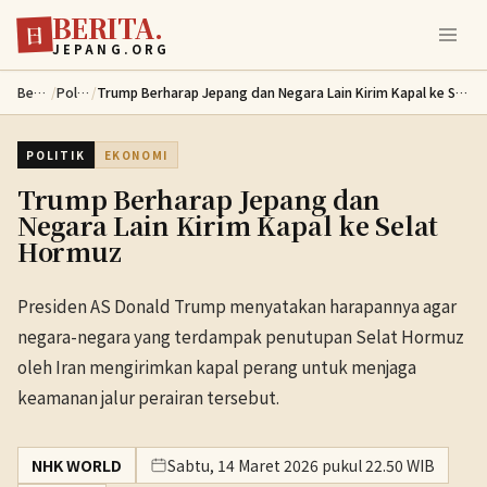
BERITA.
Lewati ke konten utama
日
JEPANG.ORG
Berita
/
Politik
/
Trump Berharap Jepang dan Negara Lain Kirim Kapal ke Selat Hormuz
POLITIK
EKONOMI
Trump Berharap Jepang dan
Negara Lain Kirim Kapal ke Selat
Hormuz
Presiden AS Donald Trump menyatakan harapannya agar
negara-negara yang terdampak penutupan Selat Hormuz
oleh Iran mengirimkan kapal perang untuk menjaga
keamanan jalur perairan tersebut.
NHK WORLD
Sabtu, 14 Maret 2026 pukul 22.50 WIB