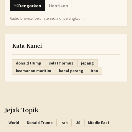
Dengarkan
Hentikan
Audio browser belum tersedia di perangkat ini.
Kata Kunci
donald trump
selat hormuz
jepang
keamanan maritim
kapal perang
iran
Jejak Topik
World
Donald Trump
Iran
US
Middle East