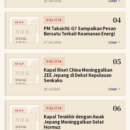
TERSEDIA
16 Jun 2026
Lihat
04
POLITIK
ARSIP
PM Takaichi: G7 Sampaikan Pesan
NHK
Bersatu Terkait Keamanan Energi
VISUAL
17 Jun 2026
Lihat
TIDAK
TERSEDIA
05
POLITIK
ARSIP
Kapal Riset China Meninggalkan
NHK
ZEE Jepang di Dekat Kepulauan
Senkaku
VISUAL
TIDAK
TERSEDIA
28 Jul 2026
Lihat
06
POLITIK
ARSIP
Kapal Terakhir dengan Awak
NHK
Jepang Meninggalkan Selat
Hormuz
VISUAL