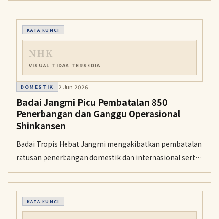
potensi gangguan jadwal Shinkansen.
KATA KUNCI
NHK
VISUAL TIDAK TERSEDIA
2 Jun 2026
DOMESTIK
Badai Jangmi Picu Pembatalan 850
Penerbangan dan Ganggu Operasional
Shinkansen
Badai Tropis Hebat Jangmi mengakibatkan pembatalan
ratusan penerbangan domestik dan internasional serta
mengganggu jadwal kereta cepat Shinkansen di Jepang.
Sejumlah jalur kereta konvensional di wilayah Tokyo
juga sempat dihentikan sementara akibat cuaca
KATA KUNCI
ekstrem pada Rabu.