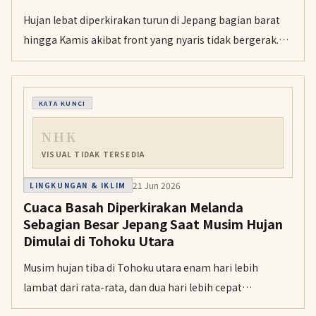
Hujan lebat diperkirakan turun di Jepang bagian barat
hingga Kamis akibat front yang nyaris tidak bergerak.
Badan Meteorologi Jepang memperingatkan potensi
longsor, banjir di wilayah rendah, dan meluapnya sungai.
KATA KUNCI
NHK
VISUAL TIDAK TERSEDIA
21 Jun 2026
LINGKUNGAN & IKLIM
Cuaca Basah Diperkirakan Melanda
Sebagian Besar Jepang Saat Musim Hujan
Dimulai di Tohoku Utara
Musim hujan tiba di Tohoku utara enam hari lebih
lambat dari rata-rata, dan dua hari lebih cepat
dibandingkan tahun lalu. Badan meteorologi menyebut