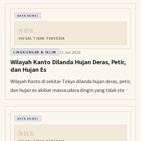
front hujan musiman dan sistem tekanan rendah
membawa hujan terutama ke Jepang bagian utara dan
KATA KUNCI
timur.
NHK
VISUAL TIDAK TERSEDIA
12 Jun 2026
LINGKUNGAN & IKLIM
Wilayah Kanto Dilanda Hujan Deras, Petir,
dan Hujan Es
Wilayah Kanto di sekitar Tokyo dilanda hujan deras, petir,
dan hujan es akibat massa udara dingin yang tidak stabil.
Badan Meteorologi Jepang memperingatkan potensi
banjir, tanah longsor, dan angin kencang di berbagai
wilayah Jepang.
KATA KUNCI
NHK