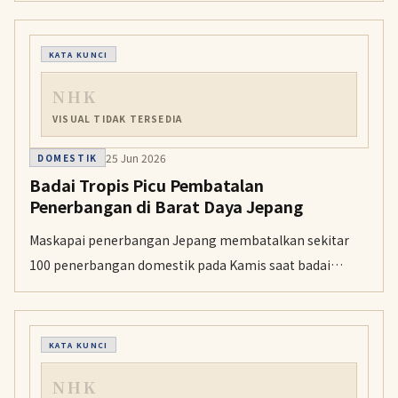
wilayah Fukuoka, Saga, Nagasaki, dan Oita.
KATA KUNCI
NHK
VISUAL TIDAK TERSEDIA
25 Jun 2026
DOMESTIK
Badai Tropis Picu Pembatalan
Penerbangan di Barat Daya Jepang
Maskapai penerbangan Jepang membatalkan sekitar
100 penerbangan domestik pada Kamis saat badai
tropis kuat mendekati Okinawa di barat daya Jepang.
Sekitar 140 penerbangan lain juga dibatalkan untuk
Jumat, dan pembatalan tambahan masih mungkin
KATA KUNCI
terjadi.
NHK