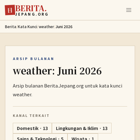
BERITA.
Lewati ke konten utama
日
JEPANG.ORG
Berita
/
Kata Kunci
/
weather
/
Juni 2026
ARSIP BULANAN
weather: Juni 2026
Arsip bulanan Berita.Jepang.org untuk kata kunci
weather.
KANAL TERKAIT
Domestik · 13
Lingkungan & Iklim · 13
Sains & Teknologi · 5
Wisata · 1