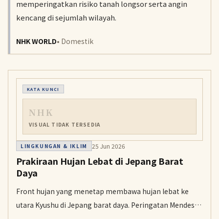
memperingatkan risiko tanah longsor serta angin
kencang di sejumlah wilayah.
NHK WORLD
• Domestik
KATA KUNCI
NHK
VISUAL TIDAK TERSEDIA
25 Jun 2026
LINGKUNGAN & IKLIM
Prakiraan Hujan Lebat di Jepang Barat
Daya
Front hujan yang menetap membawa hujan lebat ke
utara Kyushu di Jepang barat daya. Peringatan Mendesak
level 4 untuk longsor telah dikeluarkan di sebagian