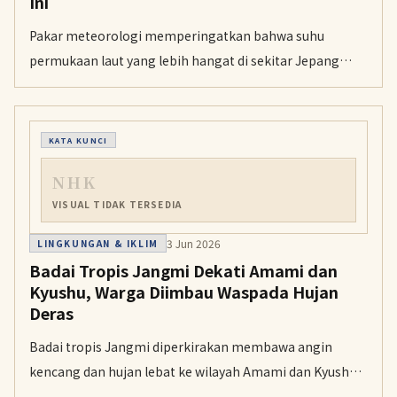
Ini
Pakar meteorologi memperingatkan bahwa suhu
permukaan laut yang lebih hangat di sekitar Jepang
dapat memicu gelombang panas dan hujan lebat pada
musim panas mendatang.
KATA KUNCI
NHK
VISUAL TIDAK TERSEDIA
3 Jun 2026
LINGKUNGAN & IKLIM
Badai Tropis Jangmi Dekati Amami dan
Kyushu, Warga Diimbau Waspada Hujan
Deras
Badai tropis Jangmi diperkirakan membawa angin
kencang dan hujan lebat ke wilayah Amami dan Kyushu,
memicu pembatalan ratusan penerbangan serta