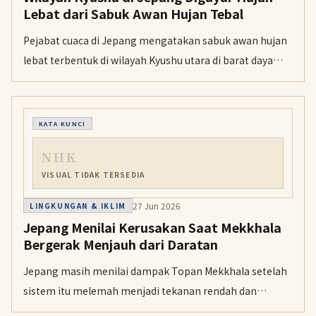
Lebat dari Sabuk Awan Hujan Tebal
Pejabat cuaca di Jepang mengatakan sabuk awan hujan
lebat terbentuk di wilayah Kyushu utara di barat daya
negara itu pada Kamis pagi. Hujan deras telah memicu
tanah longsor dan banjir.
KATA KUNCI
NHK
VISUAL TIDAK TERSEDIA
27 Jun 2026
LINGKUNGAN & IKLIM
Jepang Menilai Kerusakan Saat Mekkhala
Bergerak Menjauh dari Daratan
Jepang masih menilai dampak Topan Mekkhala setelah
sistem itu melemah menjadi tekanan rendah dan
membawa hujan lebat. Otoritas tetap memperingatkan