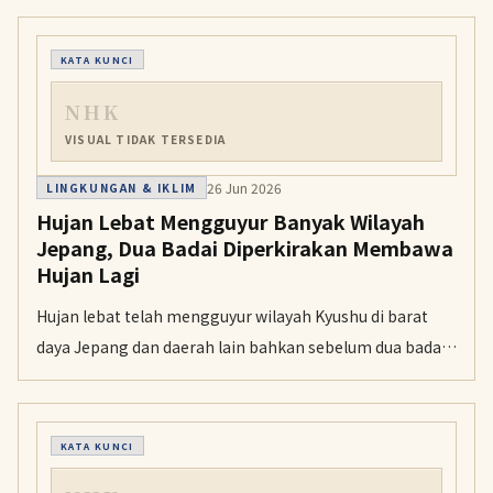
risiko tanah longsor serta angin kencang di sejumlah
wilayah.
KATA KUNCI
NHK
VISUAL TIDAK TERSEDIA
26 Jun 2026
LINGKUNGAN & IKLIM
Hujan Lebat Mengguyur Banyak Wilayah
Jepang, Dua Badai Diperkirakan Membawa
Hujan Lagi
Hujan lebat telah mengguyur wilayah Kyushu di barat
daya Jepang dan daerah lain bahkan sebelum dua badai
yang mendekat tiba. Warga diminta ekstra waspada
terhadap longsor, banjir, dan bencana lain terkait hujan.
KATA KUNCI