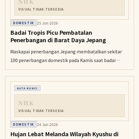
NHK
VISUAL TIDAK TERSEDIA
25 Jun 2026
DOMESTIK
Badai Tropis Picu Pembatalan
Penerbangan di Barat Daya Jepang
Maskapai penerbangan Jepang membatalkan sekitar
100 penerbangan domestik pada Kamis saat badai
tropis kuat mendekati Okinawa di barat daya Jepang.
Sekitar 140 penerbangan lain juga dibatalkan untuk
Jumat, dan pembatalan tambahan masih mungkin
KATA KUNCI
terjadi.
NHK
VISUAL TIDAK TERSEDIA
24 Jun 2026
DOMESTIK
Hujan Lebat Melanda Wilayah Kyushu di