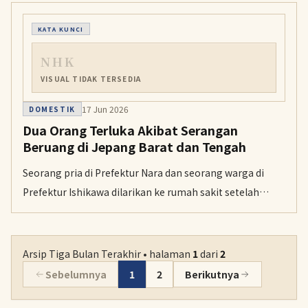
membantu menahan air hujan di sawah dan
meringankan beban petani dalam mengelola lahan
KATA KUNCI
mereka.
NHK
VISUAL TIDAK TERSEDIA
17 Jun 2026
DOMESTIK
Dua Orang Terluka Akibat Serangan
Beruang di Jepang Barat dan Tengah
Seorang pria di Prefektur Nara dan seorang warga di
Prefektur Ishikawa dilarikan ke rumah sakit setelah
diserang beruang dalam dua insiden terpisah pada Rabu
pagi.
Arsip Tiga Bulan Terakhir • halaman
1
dari
2
Sebelumnya
1
2
Berikutnya