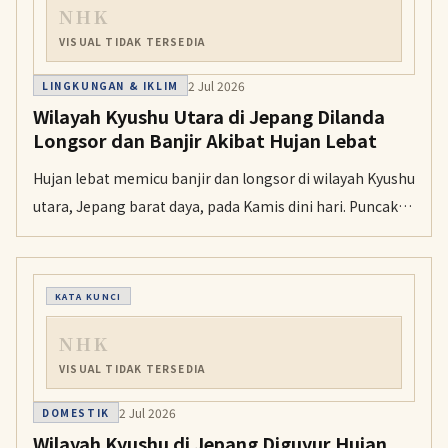
NHK
VISUAL TIDAK TERSEDIA
2 Jul 2026
LINGKUNGAN & IKLIM
Wilayah Kyushu Utara di Jepang Dilanda
Longsor dan Banjir Akibat Hujan Lebat
Hujan lebat memicu banjir dan longsor di wilayah Kyushu
utara, Jepang barat daya, pada Kamis dini hari. Puncak
hujan deras telah berlalu, tetapi petugas cuaca meminta
masyarakat tetap waspada terhadap kemungkinan
longsor susulan dan naiknya permukaan sungai.
KATA KUNCI
NHK
VISUAL TIDAK TERSEDIA
2 Jul 2026
DOMESTIK
Wilayah Kyushu di Jepang Diguyur Hujan