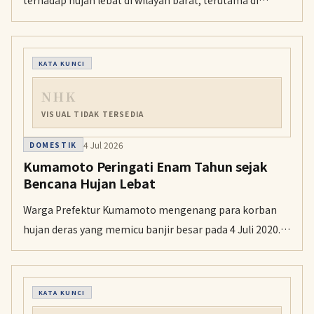
terhadap hujan lebat di wilayah barat, terutama di
daerah yang tanahnya sudah labil akibat hujan
sebelumnya. Banjir, longsor, luapan sungai, petir, dan
tornado juga perlu diwaspadai.
KATA KUNCI
NHK
VISUAL TIDAK TERSEDIA
4 Jul 2026
DOMESTIK
Kumamoto Peringati Enam Tahun sejak
Bencana Hujan Lebat
Warga Prefektur Kumamoto mengenang para korban
hujan deras yang memicu banjir besar pada 4 Juli 2020.
Di tengah kemajuan pemulihan, sejumlah daerah masih
menghadapi penurunan jumlah penduduk.
KATA KUNCI