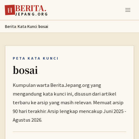
BERITA.
Lewati ke konten utama
日
JEPANG.ORG
Berita
/
Kata Kunci
/
bosai
PETA KATA KUNCI
bosai
Kumpulan warta Berita.Jepang.org yang
mengandung kata kunci ini, disusun dari artikel
terbaru ke arsip yang masih relevan. Memuat arsip
90 hari terakhir. Arsip lengkap mencakup Juni 2025 -
Agustus 2026.