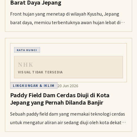
Barat Daya Jepang
Front hujan yang menetap di wilayah Kyushu, Jepang
barat daya, memicu terbentuknya awan hujan lebat di
bagian selatan wilayah itu dan menyebabkan hujan
sangat deras sebelum tengah hari pada Rabu.
KATA KUNCI
NHK
VISUAL TIDAK TERSEDIA
20 Jun 2026
LINGKUNGAN & IKLIM
Paddy Field Dam Cerdas Diuji di Kota
Jepang yang Pernah Dilanda Banjir
Sebuah paddy field dam yang memakai teknologi cerdas
untuk mengatur aliran air sedang diuji oleh kota dekat
Tokyo yang mengalami banjir tiga tahun lalu. Sistem ini