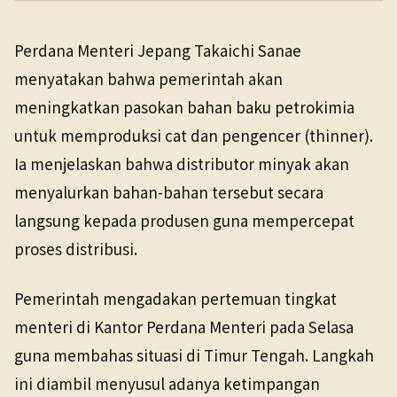
PENERBIT
NHK WORLD
Ekonomi
2 Jun 2026
Perdana Menteri Jepang Takaichi Sanae
TANGGAL SUMBER
menyatakan bahwa pemerintah akan
2 Jun 2026
meningkatkan pasokan bahan baku petrokimia
untuk memproduksi cat dan pengencer (thinner).
Pranala sumber asli tidak lagi tersedia. Versi arsip
ditemukan.
Ia menjelaskan bahwa distributor minyak akan
menyalurkan bahan-bahan tersebut secara
langsung kepada produsen guna mempercepat
proses distribusi.
Pemerintah mengadakan pertemuan tingkat
menteri di Kantor Perdana Menteri pada Selasa
guna membahas situasi di Timur Tengah. Langkah
ini diambil menyusul adanya ketimpangan