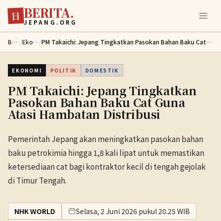
BERITA.
Lewati ke konten utama
日
JEPANG.ORG
Berita
/
Ekonomi
/
PM Takaichi: Jepang Tingkatkan Pasokan Bahan Baku Cat Guna Atasi Hambatan Distribusi
EKONOMI
POLITIK
DOMESTIK
PM Takaichi: Jepang Tingkatkan
Pasokan Bahan Baku Cat Guna
Atasi Hambatan Distribusi
Pemerintah Jepang akan meningkatkan pasokan bahan
baku petrokimia hingga 1,8 kali lipat untuk memastikan
ketersediaan cat bagi kontraktor kecil di tengah gejolak
di Timur Tengah.
NHK WORLD
Selasa, 2 Juni 2026 pukul 20.25 WIB