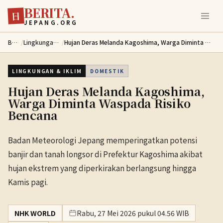
BERITA.
Lewati ke konten utama
日
JEPANG.ORG
Berita
/
Lingkungan & Iklim
/
Hujan Deras Melanda Kagoshima, Warga Diminta Waspada Risiko Bencana
LINGKUNGAN & IKLIM
DOMESTIK
Hujan Deras Melanda Kagoshima,
Warga Diminta Waspada Risiko
Bencana
Badan Meteorologi Jepang memperingatkan potensi
banjir dan tanah longsor di Prefektur Kagoshima akibat
hujan ekstrem yang diperkirakan berlangsung hingga
Kamis pagi.
NHK WORLD
Rabu, 27 Mei 2026 pukul 04.56 WIB