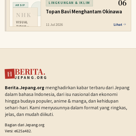
06
LINGKUNGAN & IKLIM
ARSIP
Topan Bavi Menghantam Okinawa
NHK
VISUAL
11 Jul 2026
Lihat
TIDAK
TERSEDIA
BERITA.
日
JEPANG.ORG
Berita.Jepang.org
menghadirkan kabar terbaru dari Jepang
dalam bahasa Indonesia, dari isu nasional dan ekonomi
hingga budaya populer, anime & manga, dan kehidupan
sehari-hari. Kami menyusunnya dalam format yang ringkas,
jelas, dan mudah diikuti.
Bagian dari
Jepang.org
Versi: e625a482.