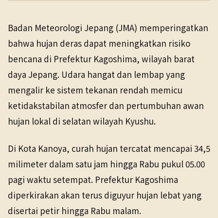
PENERBIT
NHK WORLD
Lingkungan & Iklim
27 Mei 2026
Badan Meteorologi Jepang (JMA) memperingatkan
TANGGAL SUMBER
bahwa hujan deras dapat meningkatkan risiko
27 Mei 2026
bencana di Prefektur Kagoshima, wilayah barat
daya Jepang. Udara hangat dan lembap yang
Pranala sumber asli tidak lagi tersedia. Versi arsip
ditemukan.
mengalir ke sistem tekanan rendah memicu
ketidakstabilan atmosfer dan pertumbuhan awan
hujan lokal di selatan wilayah Kyushu.
Di Kota Kanoya, curah hujan tercatat mencapai 34,5
milimeter dalam satu jam hingga Rabu pukul 05.00
pagi waktu setempat. Prefektur Kagoshima
diperkirakan akan terus diguyur hujan lebat yang
disertai petir hingga Rabu malam.