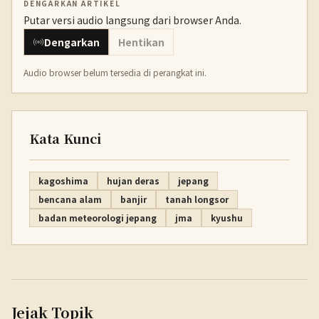
DENGARKAN ARTIKEL
Putar versi audio langsung dari browser Anda.
Dengarkan
Hentikan
Audio browser belum tersedia di perangkat ini.
Kata Kunci
kagoshima
hujan deras
jepang
bencana alam
banjir
tanah longsor
badan meteorologi jepang
jma
kyushu
Jejak Topik