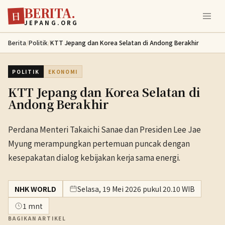
BERITA.
Lewati ke konten utama
日
JEPANG.ORG
Berita
/
Politik
/
KTT Jepang dan Korea Selatan di Andong Berakhir
POLITIK
EKONOMI
KTT Jepang dan Korea Selatan di
Andong Berakhir
Perdana Menteri Takaichi Sanae dan Presiden Lee Jae
Myung merampungkan pertemuan puncak dengan
kesepakatan dialog kebijakan kerja sama energi.
NHK WORLD
Selasa, 19 Mei 2026 pukul 20.10 WIB
1 mnt
BAGIKAN ARTIKEL