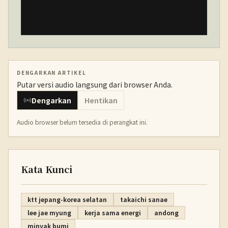
DENGARKAN ARTIKEL
Putar versi audio langsung dari browser Anda.
Dengarkan
Hentikan
Audio browser belum tersedia di perangkat ini.
Kata Kunci
ktt jepang-korea selatan
takaichi sanae
lee jae myung
kerja sama energi
andong
minyak bumi