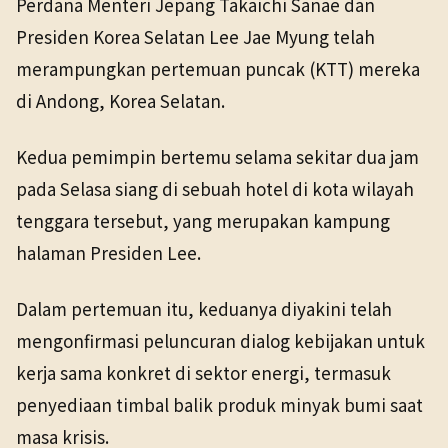
Perdana Menteri Jepang Takaichi Sanae dan
TANGGAL SUMBER
Politik
19 Mei 2026
Presiden Korea Selatan Lee Jae Myung telah
19 Mei 2026
merampungkan pertemuan puncak (KTT) mereka
di Andong, Korea Selatan.
Kedua pemimpin bertemu selama sekitar dua jam
pada Selasa siang di sebuah hotel di kota wilayah
tenggara tersebut, yang merupakan kampung
halaman Presiden Lee.
Dalam pertemuan itu, keduanya diyakini telah
mengonfirmasi peluncuran dialog kebijakan untuk
kerja sama konkret di sektor energi, termasuk
penyediaan timbal balik produk minyak bumi saat
masa krisis.