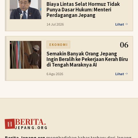
Biaya Lintas Selat Hormuz Tidak
Punya Dasar Hukum: Menteri
Perdagangan Jepang
14 Jul 2026
Lihat
06
EKONOMI
Semakin Banyak Orang Jepang
Ingin Beralih ke Pekerjaan Kerah Biru
di Tengah Maraknya AI
6 Agu 2026
Lihat
BERITA.
日
JEPANG.ORG
Berita.Jepang.org
menghadirkan kabar terbaru dari Jepang