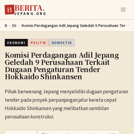
BERITA.
Lewati ke konten utama
日
JEPANG.ORG
Berita
/
Ekonomi
/
Komisi Perdagangan Adil Jepang Geledah 9 Perusahaan Terkait Dugaan Pengaturan Tender Hokkaido Shinkansen
EKONOMI
POLITIK
DOMESTIK
Komisi Perdagangan Adil Jepang
Geledah 9 Perusahaan Terkait
Dugaan Pengaturan Tender
Hokkaido Shinkansen
Pihak berwenang Jepang menyelidiki dugaan pengaturan
tender pada proyek perpanjangan jalur kereta cepat
Hokkaido Shinkansen yang melibatkan sembilan
perusahaan konstruksi.