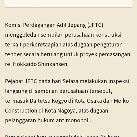
PENERBIT
NHK WORLD
Ekonomi
19 Mei 2026
Komisi Perdagangan Adil Jepang (JFTC)
TANGGAL SUMBER
menggeledah sembilan perusahaan konstruksi
19 Mei 2026
terkait perkeretaapian atas dugaan pengaturan
tender secara berulang untuk proyek pemasangan
Pranala sumber asli tidak lagi tersedia. Versi arsip
ditemukan.
rel Hokkaido Shinkansen.
Pejabat JFTC pada hari Selasa melakukan inspeksi
langsung di sembilan perusahaan tersebut,
termasuk Daitetsu Kogyo di Kota Osaka dan Meiko
Construction di Kota Nagoya, atas dugaan
pelanggaran hukum antimonopoli.