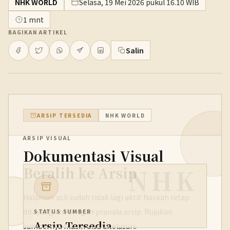
NHK WORLD
Selasa, 19 Mei 2026 pukul 16.10 WIB
1 mnt
BAGIKAN ARTIKEL
Salin
ARSIP TERSEDIA
NHK WORLD
ARSIP VISUAL
Dokumentasi Visual
NHK
Beralih ke Arsip
Halaman asli sudah tidak lagi aktif. Naskah tetap
ditayangkan dengan pranala arsip. Rujukan
STATUS SUMBER
Arsip Tersedia
sumbernya masih bisa ditelusuri.