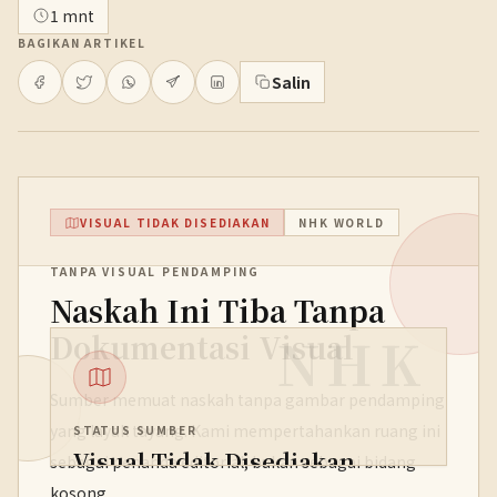
1 mnt
BAGIKAN ARTIKEL
Salin
VISUAL TIDAK DISEDIAKAN
NHK WORLD
TANPA VISUAL PENDAMPING
Naskah Ini Tiba Tanpa
NHK
Dokumentasi Visual
Sumber memuat naskah tanpa gambar pendamping
yang layak tayang. Kami mempertahankan ruang ini
STATUS SUMBER
Visual Tidak Disediakan
sebagai penanda editorial, bukan sebagai bidang
kosong.