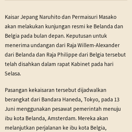
PENERBIT
NHK WORLD
Kaisar Jepang Naruhito dan Permaisuri Masako
TANGGAL SUMBER
Politik
12 Mei 2026
akan melakukan kunjungan resmi ke Belanda dan
12 Mei 2026
Belgia pada bulan depan. Keputusan untuk
menerima undangan dari Raja Willem-Alexander
dari Belanda dan Raja Philippe dari Belgia tersebut
telah disahkan dalam rapat Kabinet pada hari
Selasa.
Pasangan kekaisaran tersebut dijadwalkan
berangkat dari Bandara Haneda, Tokyo, pada 13
Juni menggunakan pesawat pemerintah menuju
ibu kota Belanda, Amsterdam. Mereka akan
melanjutkan perjalanan ke ibu kota Belgia,