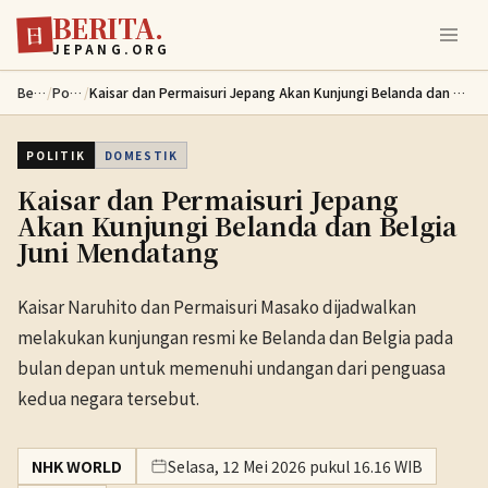
BERITA.
Lewati ke konten utama
日
JEPANG.ORG
Berita
/
Politik
/
Kaisar dan Permaisuri Jepang Akan Kunjungi Belanda dan Belgia Juni Mendatang
POLITIK
DOMESTIK
Kaisar dan Permaisuri Jepang
Akan Kunjungi Belanda dan Belgia
Juni Mendatang
Kaisar Naruhito dan Permaisuri Masako dijadwalkan
melakukan kunjungan resmi ke Belanda dan Belgia pada
bulan depan untuk memenuhi undangan dari penguasa
kedua negara tersebut.
NHK WORLD
Selasa, 12 Mei 2026 pukul 16.16 WIB