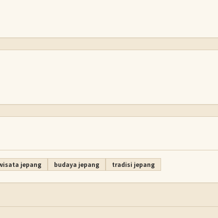
wisata jepang
budaya jepang
tradisi jepang