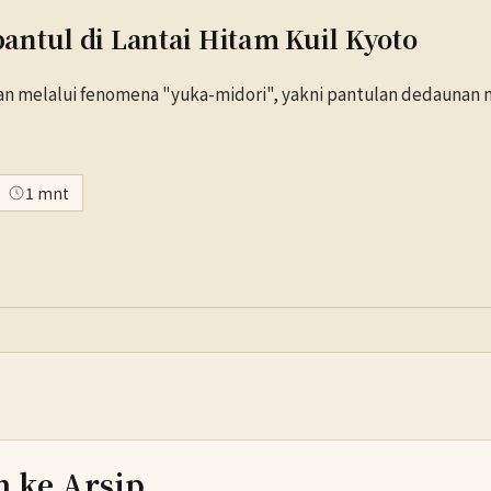
ntul di Lantai Hitam Kuil Kyoto
an melalui fenomena "yuka-midori", yakni pantulan dedaunan
1 mnt
h ke Arsip