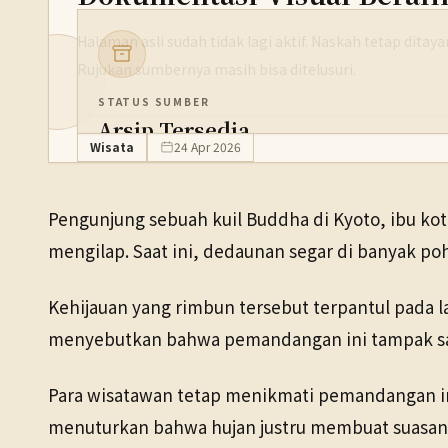
Halaman asli sudah tidak lagi aktif. Naskah tetap dita
Rujukan sumbernya masih bisa ditelusuri.
STATUS SUMBER
Arsip Tersedia
Wisata
24 Apr 2026
PENERBIT
NHK WORLD
Pengunjung sebuah kuil Buddha di Kyoto, ibu k
TANGGAL SUMBER
mengilap. Saat ini, dedaunan segar di banyak po
24 Apr 2026
Kehijauan yang rimbun tersebut terpantul pada l
Pranala sumber asli tidak lagi tersedia. Versi arsip ditemukan
menyebutkan bahwa pemandangan ini tampak sanga
Para wisatawan tetap menikmati pemandangan in
menuturkan bahwa hujan justru membuat suasana