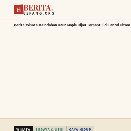
BERITA.
Lewati ke konten utama
日
JEPANG.ORG
Berita
/
Wisata
/
Keindahan Daun Maple Hijau Terpantul di Lantai Hitam
WISATA
BUDAYA & SENI
GAYA HIDUP