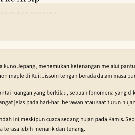
yangkan dengan pranala arsip.
ota kuno Jepang, menemukan ketenangan melalui pantul
hon maple di Kuil Jissoin tengah berada dalam masa pu
antai ruangan yang berkilau, sebuah fenomena yang dike
.
t jelas pada hari-hari berawan atau saat turun hujan
dah ini meskipun cuaca sedang hujan pada Kamis. Seo
 terasa lebih menarik dan tenang.