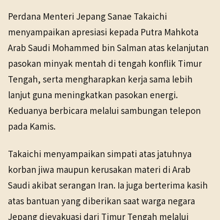
NHK WORLD
Politik
23 Apr 2026
Perdana Menteri Jepang Sanae Takaichi
TANGGAL SUMBER
menyampaikan apresiasi kepada Putra Mahkota
23 Apr 2026
Arab Saudi Mohammed bin Salman atas kelanjutan
pasokan minyak mentah di tengah konflik Timur
Pranala sumber asli tidak lagi tersedia. Versi arsip
ditemukan.
Tengah, serta mengharapkan kerja sama lebih
lanjut guna meningkatkan pasokan energi.
Keduanya berbicara melalui sambungan telepon
pada Kamis.
Takaichi menyampaikan simpati atas jatuhnya
korban jiwa maupun kerusakan materi di Arab
Saudi akibat serangan Iran. Ia juga berterima kasih
atas bantuan yang diberikan saat warga negara
Jepang dievakuasi dari Timur Tengah melalui