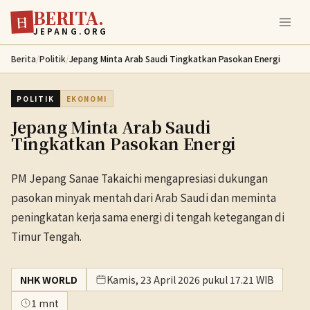
BERITA.
Lewati ke konten utama
日
JEPANG.ORG
Berita
/
Politik
/
Jepang Minta Arab Saudi Tingkatkan Pasokan Energi
POLITIK
EKONOMI
Jepang Minta Arab Saudi
Tingkatkan Pasokan Energi
PM Jepang Sanae Takaichi mengapresiasi dukungan
pasokan minyak mentah dari Arab Saudi dan meminta
peningkatan kerja sama energi di tengah ketegangan di
Timur Tengah.
NHK WORLD
Kamis, 23 April 2026 pukul 17.21 WIB
1 mnt