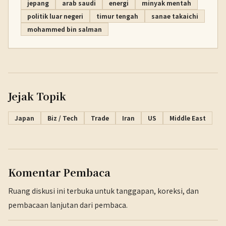
jepang
arab saudi
energi
minyak mentah
politik luar negeri
timur tengah
sanae takaichi
mohammed bin salman
Jejak Topik
Japan
Biz / Tech
Trade
Iran
US
Middle East
Komentar Pembaca
Ruang diskusi ini terbuka untuk tanggapan, koreksi, dan
pembacaan lanjutan dari pembaca.