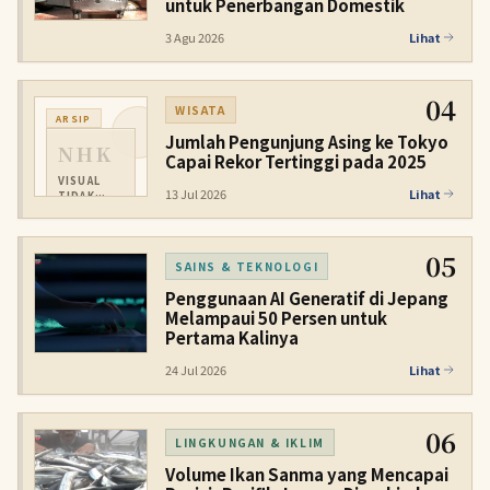
untuk Penerbangan Domestik
3 Agu 2026
Lihat
04
WISATA
ARSIP
Jumlah Pengunjung Asing ke Tokyo
NHK
Capai Rekor Tertinggi pada 2025
VISUAL
13 Jul 2026
Lihat
TIDAK
TERSEDIA
05
SAINS & TEKNOLOGI
Penggunaan AI Generatif di Jepang
Melampaui 50 Persen untuk
Pertama Kalinya
24 Jul 2026
Lihat
06
LINGKUNGAN & IKLIM
Volume Ikan Sanma yang Mencapai