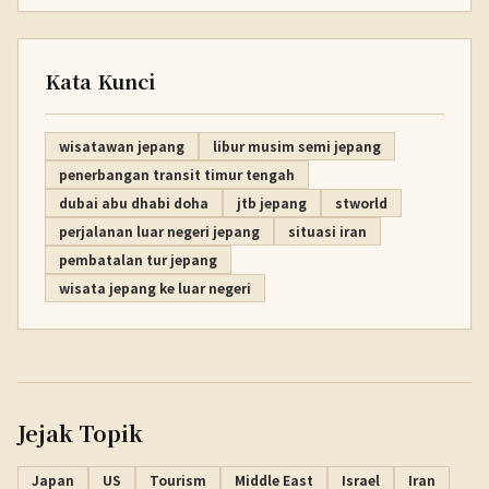
Kata Kunci
wisatawan jepang
libur musim semi jepang
penerbangan transit timur tengah
dubai abu dhabi doha
jtb jepang
stworld
perjalanan luar negeri jepang
situasi iran
pembatalan tur jepang
wisata jepang ke luar negeri
Jejak Topik
Japan
US
Tourism
Middle East
Israel
Iran