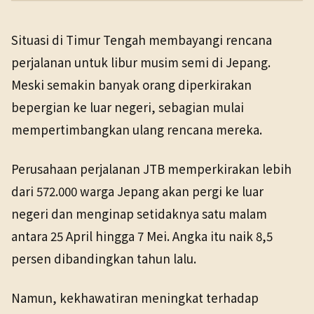
PENERBIT
NHK WORLD
Wisata
9 Apr 2026
Situasi di Timur Tengah membayangi rencana
TANGGAL SUMBER
perjalanan untuk libur musim semi di Jepang.
9 Apr 2026
Meski semakin banyak orang diperkirakan
bepergian ke luar negeri, sebagian mulai
Pranala sumber asli tidak lagi tersedia. Buka arsip
Wayback untuk melihat salinan yang tersedia.
mempertimbangkan ulang rencana mereka.
Perusahaan perjalanan JTB memperkirakan lebih
dari 572.000 warga Jepang akan pergi ke luar
negeri dan menginap setidaknya satu malam
antara 25 April hingga 7 Mei. Angka itu naik 8,5
persen dibandingkan tahun lalu.
Namun, kekhawatiran meningkat terhadap