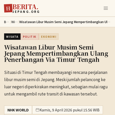
BERITA.
Lewati ke konten utama
日
JEPANG.ORG
Berita
/
Wisata
/
Wisatawan Libur Musim Semi Jepang Mempertimbangkan Ulang Penerbangan Via Timur Tengah
WISATA
POLITIK
EKONOMI
Wisatawan Libur Musim Semi
Jepang Mempertimbangkan Ulang
Penerbangan Via Timur Tengah
Situasi di Timur Tengah membayangi rencana perjalanan
libur musim semi di Jepang. Meski jumlah pelancong ke
luar negeri diperkirakan meningkat, sebagian mulai ragu
untuk mengambil rute transit di kawasan tersebut.
NHK WORLD
Kamis, 9 April 2026 pukul 15.56 WIB