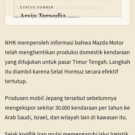
ditayangkan dengan pranala arsip. Rujukan
STATUS SUMBER
Arsip Tersedia
sumbernya masih bisa ditelusuri.
PENERBIT
NHK WORLD
Ekonomi
6 Apr 2026
NHK memperoleh informasi bahwa Mazda Motor
TANGGAL SUMBER
telah menghentikan produksi domestik kendaraan
6 Apr 2026
yang ditujukan untuk pasar Timur Tengah. Langkah
itu diambil karena Selat Hormuz secara efektif
Pranala sumber asli tidak lagi tersedia. Buka arsip
Wayback untuk melihat salinan yang tersedia.
tertutup.
Produsen mobil Jepang tersebut sebelumnya
mengekspor sekitar 30.000 kendaraan per tahun ke
Arab Saudi, Israel, dan wilayah lain di kawasan itu.
Sejak konflik Iran mulai memengaruhi jalur logistik,