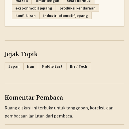
mazda
timur tengah
selat hormuz
ekspor mobil jepang
produksi kendaraan
konflik iran
industri otomotif jepang
Jejak Topik
Japan
Iran
Middle East
Biz / Tech
Komentar Pembaca
Ruang diskusi ini terbuka untuk tanggapan, koreksi, dan
pembacaan lanjutan dari pembaca.