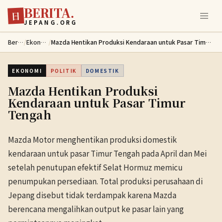
BERITA.
Lewati ke konten utama
日
JEPANG.ORG
Berita
/
Ekonomi
/
Mazda Hentikan Produksi Kendaraan untuk Pasar Timur Tengah
EKONOMI
POLITIK
DOMESTIK
Mazda Hentikan Produksi
Kendaraan untuk Pasar Timur
Tengah
Mazda Motor menghentikan produksi domestik
kendaraan untuk pasar Timur Tengah pada April dan Mei
setelah penutupan efektif Selat Hormuz memicu
penumpukan persediaan. Total produksi perusahaan di
Jepang disebut tidak terdampak karena Mazda
berencana mengalihkan output ke pasar lain yang