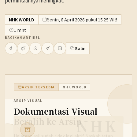
permintaannya meningkat.
NHK WORLD
Senin, 6 April 2026 pukul 15.25 WIB
1 mnt
BAGIKAN ARTIKEL
Salin
ARSIP TERSEDIA
NHK WORLD
ARSIP VISUAL
Dokumentasi Visual
NHK
Beralih ke Arsip
Halaman asli sudah tidak lagi aktif. Naskah tetap