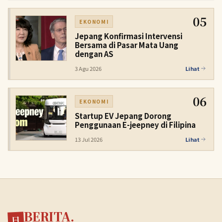
05
EKONOMI
Jepang Konfirmasi Intervensi
Bersama di Pasar Mata Uang
dengan AS
3 Agu 2026
Lihat
06
EKONOMI
Startup EV Jepang Dorong
Penggunaan E-jeepney di Filipina
13 Jul 2026
Lihat
BERITA.
日