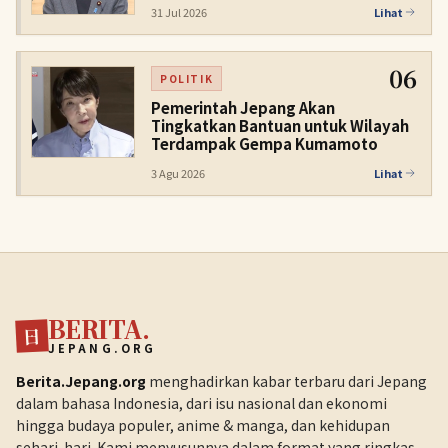
31 Jul 2026
Lihat
06
POLITIK
Pemerintah Jepang Akan
Tingkatkan Bantuan untuk Wilayah
Terdampak Gempa Kumamoto
3 Agu 2026
Lihat
BERITA.
日
JEPANG.ORG
Berita.Jepang.org
menghadirkan kabar terbaru dari Jepang
dalam bahasa Indonesia, dari isu nasional dan ekonomi
hingga budaya populer, anime & manga, dan kehidupan
sehari-hari. Kami menyusunnya dalam format yang ringkas,