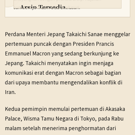
Arsip Tersedia
sumbernya masih bisa ditelusuri.
PENERBIT
NHK WORLD
Politik
1 Apr 2026
Perdana Menteri Jepang Takaichi Sanae menggelar
TANGGAL SUMBER
pertemuan puncak dengan Presiden Prancis
1 Apr 2026
Emmanuel Macron yang sedang berkunjung ke
Jepang. Takaichi menyatakan ingin menjaga
Pranala sumber asli tidak lagi tersedia. Versi arsip
ditemukan.
komunikasi erat dengan Macron sebagai bagian
dari upaya membantu mengendalikan konflik di
Iran.
Kedua pemimpin memulai pertemuan di Akasaka
Palace, Wisma Tamu Negara di Tokyo, pada Rabu
malam setelah menerima penghormatan dari