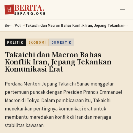
BERITA.
Lewati ke konten utama
日
JEPANG.ORG
Berita
/
Politik
/
Takaichi dan Macron Bahas Konflik Iran, Jepang Tekankan Komunikasi Erat
POLITIK
EKONOMI
DOMESTIK
Takaichi dan Macron Bahas
Konflik Iran, Jepang Tekankan
Komunikasi Erat
Perdana Menteri Jepang Takaichi Sanae menggelar
pertemuan puncak dengan Presiden Prancis Emmanuel
Macron di Tokyo. Dalam pembicaraan itu, Takaichi
menekankan pentingnya komunikasi erat untuk
membantu meredakan konflik di Iran dan menjaga
stabilitas kawasan.