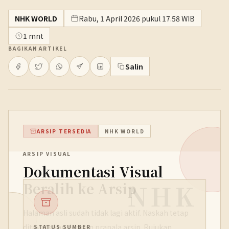
NHK WORLD
Rabu, 1 April 2026 pukul 17.58 WIB
1 mnt
BAGIKAN ARTIKEL
Salin
ARSIP TERSEDIA
NHK WORLD
ARSIP VISUAL
Dokumentasi Visual
NHK
Beralih ke Arsip
Halaman asli sudah tidak lagi aktif. Naskah tetap
ditayangkan dengan pranala arsip. Rujukan
STATUS SUMBER