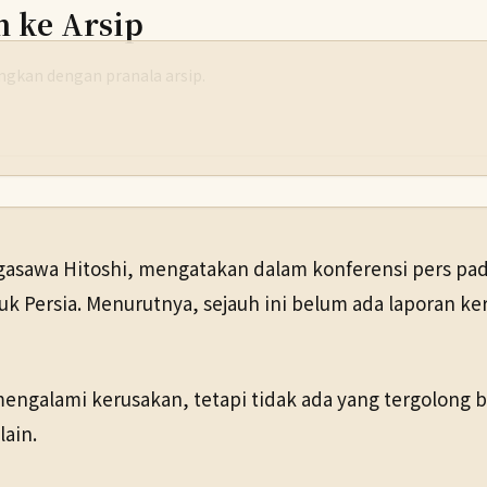
h ke Arsip
yangkan dengan pranala arsip.
agasawa Hitoshi, mengatakan dalam konferensi pers pad
uk Persia. Menurutnya, sejauh ini belum ada laporan k
untuk melihat salinan yang tersedia.
galami kerusakan, tetapi tidak ada yang tergolong ber
lain.