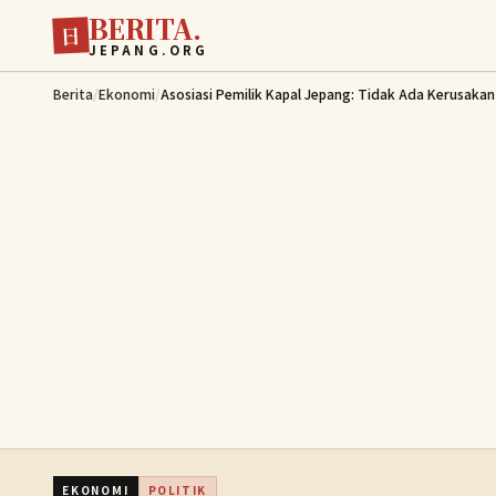
BERITA.
Lewati ke konten utama
日
JEPANG.ORG
Berita
/
Ekonomi
/
Asosiasi Pemilik Kapal Jepang: Tidak Ada Kerusakan 
EKONOMI
POLITIK