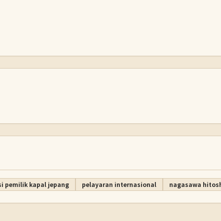
i pemilik kapal jepang
pelayaran internasional
nagasawa hitos