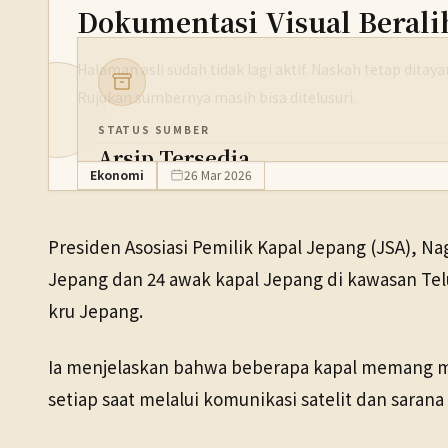
Dokumentasi Visual Berali
Halaman asli sudah tidak lagi aktif. Naskah tetap dita
Rujukan sumbernya masih bisa ditelusuri.
STATUS SUMBER
Arsip Tersedia
Ekonomi
26 Mar 2026
PENERBIT
NHK WORLD
Presiden Asosiasi Pemilik Kapal Jepang (JSA), N
TANGGAL SUMBER
Jepang dan 24 awak kapal Jepang di kawasan Tel
26 Mar 2026
kru Jepang.
Pranala sumber asli tidak lagi tersedia. Buka arsip Wayback 
Ia menjelaskan bahwa beberapa kapal memang men
setiap saat melalui komunikasi satelit dan sarana 