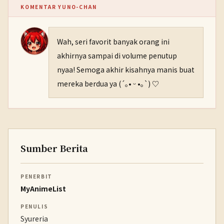
KOMENTAR YUNO-CHAN
Wah, seri favorit banyak orang ini
akhirnya sampai di volume penutup
nyaa! Semoga akhir kisahnya manis buat
mereka berdua ya (´｡• ᵕ •｡`) ♡
Sumber Berita
PENERBIT
MyAnimeList
PENULIS
Syureria