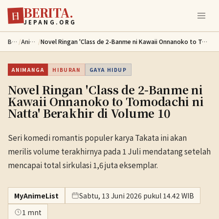
BERITA.
Lewati ke konten utama
日
JEPANG.ORG
Berita
/
Animanga
/
Novel Ringan 'Class de 2-Banme ni Kawaii Onnanoko to Tomodachi ni Natta' Berakhir di Volume 10
ANIMANGA
HIBURAN
GAYA HIDUP
Novel Ringan 'Class de 2-Banme ni
Kawaii Onnanoko to Tomodachi ni
Natta' Berakhir di Volume 10
Seri komedi romantis populer karya Takata ini akan
merilis volume terakhirnya pada 1 Juli mendatang setelah
mencapai total sirkulasi 1,6 juta eksemplar.
MyAnimeList
Sabtu, 13 Juni 2026 pukul 14.42 WIB
1 mnt