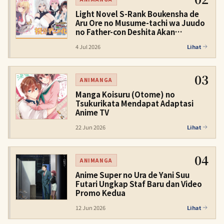
Light Novel S-Rank Boukensha de
Aru Ore no Musume-tachi wa Juudo
no Father-con Deshita Akan
Dianimekan
4 Jul 2026
Lihat
03
ANIMANGA
Manga Koisuru (Otome) no
Tsukurikata Mendapat Adaptasi
Anime TV
22 Jun 2026
Lihat
04
ANIMANGA
Anime Super no Ura de Yani Suu
Futari Ungkap Staf Baru dan Video
Promo Kedua
12 Jun 2026
Lihat