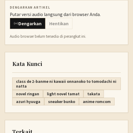
DENGARKAN ARTIKEL
Putar versi audio langsung dari browser Anda.
Dengarkan
Hentikan
Audio browser belum tersedia di perangkat ini.
Kata Kunci
class de 2-banme ni kawaii onnanoko to tomodachi ni
natta
novel ringan
light novel tamat
takata
azuri hyuuga
sneaker bunko
anime romcom
Terkait