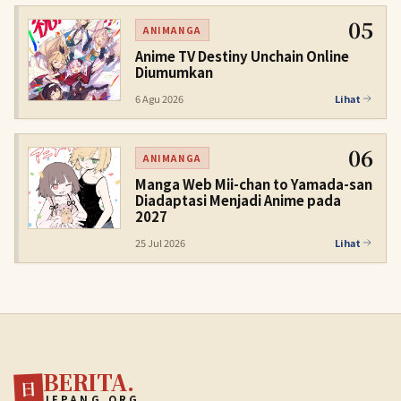
05
ANIMANGA
Anime TV Destiny Unchain Online
Diumumkan
6 Agu 2026
Lihat
06
ANIMANGA
Manga Web Mii-chan to Yamada-san
Diadaptasi Menjadi Anime pada
2027
25 Jul 2026
Lihat
BERITA.
日
JEPANG.ORG