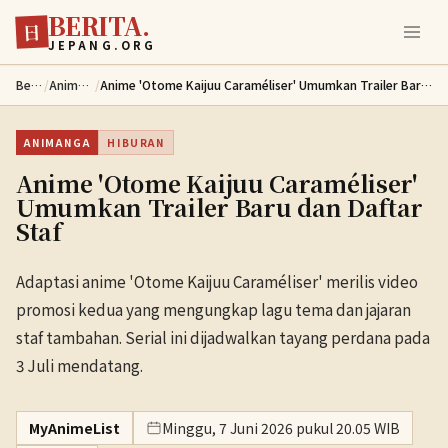
BERITA.
Lewati ke konten utama
日
JEPANG.ORG
Berita
/
Animanga
/
Anime 'Otome Kaijuu Caraméliser' Umumkan Trailer Baru dan Daftar Staf
ANIMANGA
HIBURAN
Anime 'Otome Kaijuu Caraméliser'
Umumkan Trailer Baru dan Daftar
Staf
Adaptasi anime 'Otome Kaijuu Caraméliser' merilis video
promosi kedua yang mengungkap lagu tema dan jajaran
staf tambahan. Serial ini dijadwalkan tayang perdana pada
3 Juli mendatang.
MyAnimeList
Minggu, 7 Juni 2026 pukul 20.05 WIB