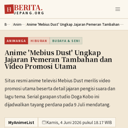
BERITA.
Lewati ke konten utama
日
JEPANG.ORG
Berita
/
Animanga
/
Anime 'Mebius Dust' Ungkap Jajaran Pemeran Tambahan dan Video Promosi Utama
ANIMANGA
HIBURAN
BUDAYA & SENI
Anime 'Mebius Dust' Ungkap
Jajaran Pemeran Tambahan dan
Video Promosi Utama
Situs resmi anime televisi Mebius Dust merilis video
promosi utama beserta detail jajaran pengisi suara dan
lagu tema. Serial garapan studio Doga Kobo ini
dijadwalkan tayang perdana pada 9 Juli mendatang.
MyAnimeList
Kamis, 4 Juni 2026 pukul 18.17 WIB