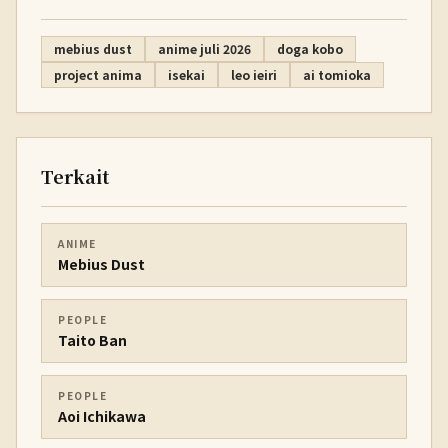
mebius dust
anime juli 2026
doga kobo
project anima
isekai
leo ieiri
ai tomioka
Terkait
ANIME
Mebius Dust
PEOPLE
Taito Ban
PEOPLE
Aoi Ichikawa