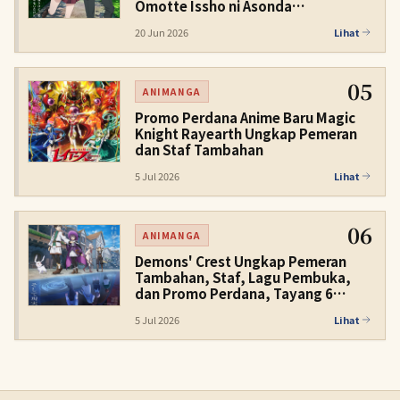
Omotte Issho ni Asonda
Osananajimi Datta Ken Ungkap Staf
20 Jun 2026
Lihat
Tambahan dan PV Utama Kedua
05
ANIMANGA
Promo Perdana Anime Baru Magic
Knight Rayearth Ungkap Pemeran
dan Staf Tambahan
5 Jul 2026
Lihat
06
ANIMANGA
Demons' Crest Ungkap Pemeran
Tambahan, Staf, Lagu Pembuka,
dan Promo Perdana, Tayang 6
November 2026
5 Jul 2026
Lihat