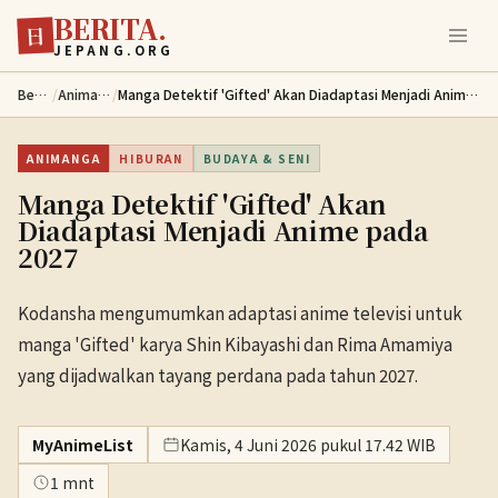
BERITA.
Lewati ke konten utama
日
JEPANG.ORG
Berita
/
Animanga
/
Manga Detektif 'Gifted' Akan Diadaptasi Menjadi Anime pada 2027
ANIMANGA
HIBURAN
BUDAYA & SENI
Manga Detektif 'Gifted' Akan
Diadaptasi Menjadi Anime pada
2027
Kodansha mengumumkan adaptasi anime televisi untuk
manga 'Gifted' karya Shin Kibayashi dan Rima Amamiya
yang dijadwalkan tayang perdana pada tahun 2027.
MyAnimeList
Kamis, 4 Juni 2026 pukul 17.42 WIB
1 mnt