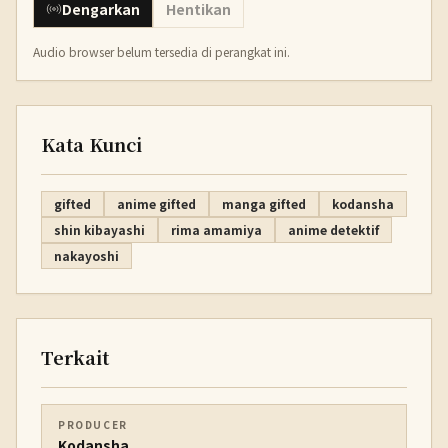
Dengarkan
Hentikan
Audio browser belum tersedia di perangkat ini.
Kata Kunci
gifted
anime gifted
manga gifted
kodansha
shin kibayashi
rima amamiya
anime detektif
nakayoshi
Terkait
PRODUCER
Kodansha