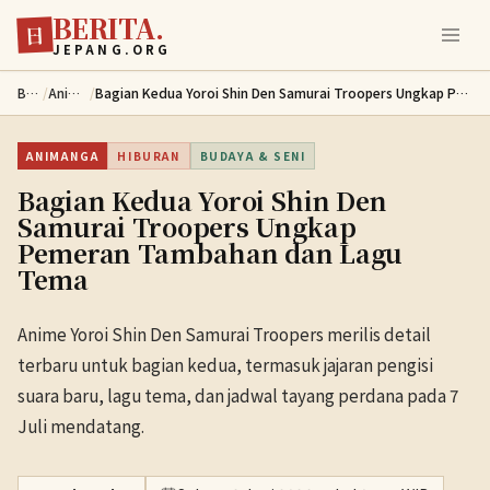
BERITA.
Lewati ke konten utama
日
JEPANG.ORG
Berita
/
Animanga
/
Bagian Kedua Yoroi Shin Den Samurai Troopers Ungkap Pemeran Tambahan dan Lagu Tema
ANIMANGA
HIBURAN
BUDAYA & SENI
Bagian Kedua Yoroi Shin Den
Samurai Troopers Ungkap
Pemeran Tambahan dan Lagu
Tema
Anime Yoroi Shin Den Samurai Troopers merilis detail
terbaru untuk bagian kedua, termasuk jajaran pengisi
suara baru, lagu tema, dan jadwal tayang perdana pada 7
Juli mendatang.